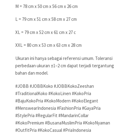
M = 78 cm x 50 cm x 56 cm x 26 cm
L = 79 cm x 51 cm x 58 cm x 27 cm
XL = 79 cm x 52 cm x 61 cm x 27 c
XXL = 80 cm x 53 cm x 63 cm x 28 cm
Ukuran ini hanya sebagai referensi umum. Toleransi
perbedaan ukuran ±1–2 cm dapat terjadi tergantung
bahan dan model.
#JOBB #JOBBKoko #JOBBKokoZeeshan
#TraditionalKoko #KokoLinen #KokoPria
#BajuKokoPria #KokoModern #KokoElegant
#MenswearIndonesia #FashionPria #GayaPria
#StylePria #RegularFit #MandarinCollar
#KokoPremium #BusanaMuslimPria #KokoNyaman
#OutfitPria #KokoCasual #PriaIndonesia