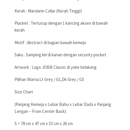
Kerah : Mandarin Collar (Kerah Tinggi)
Placket : Tertutup dengan 1 kancing aksen di bawah
kerah
Motif : Abstract di bagian bawah kemeja
Saku : Samping kiri & kanan dengan security pocket
Artwork : Logo JOBB Classic di yoke belakang
Pilihan Warna:Lt Grey / G1,Dk Grey / G3
Size Chart
(Panjang Kemeja x Lebar Bahu x Lebar Dada x Panjang
Lengan – From Center Back)
S = 78 cm x 47 cm x 53 cm x 26 cm