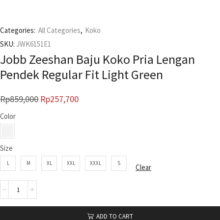
Categories:
All Categories
,
Koko
SKU:
JWK6151E1
Jobb Zeeshan Baju Koko Pria Lengan
Pendek Regular Fit Light Green
Rp
859,000
Rp
257,700
Color
Size
L
M
XL
XXL
XXXL
S
Clear
ADD TO CART