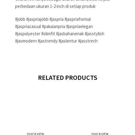
perbedaan ukuran 1-2 inch di setiap produk
#jobb #jaspriajobb #jaspria #jaspriaformal
#jaspriacasual #pakaianpria #jaspriaelegan
#jaspolyester #slimfit #jasbahanenak #jasstylish
#jasmodern #jastrendy #jaslentur #jasstrech
RELATED PRODUCTS
QUICK VIEW
QUICK VIEW