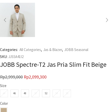
Categories:
All Categories
,
Jas & Blazer
,
JOBB Seasonal
SKU:
JJS5A41I2
JOBB Spectre-T2 Jas Pria Slim Fit Beige
Rp
2,999,000
Rp
2,099,300
Size
44
46
48
50
52
54
56
Color