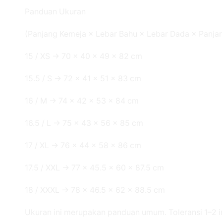
Panduan Ukuran
(Panjang Kemeja × Lebar Bahu × Lebar Dada × Panjan
15 / XS → 70 × 40 × 49 × 82 cm
15.5 / S → 72 × 41 × 51 × 83 cm
16 / M → 74 × 42 × 53 × 84 cm
16.5 / L → 75 × 43 × 56 × 85 cm
17 / XL → 76 × 44 × 58 × 86 cm
17.5 / XXL → 77 × 45.5 × 60 × 87.5 cm
18 / XXXL → 78 × 46.5 × 62 × 88.5 cm
Ukuran ini merupakan panduan umum. Toleransi 1–2 i