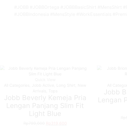
#JOBB #JOBBOrtega #JOBBBasicShirt #MensShirt #
#JOBBIndonesia #MensStyle #WorkEssentials #Pre
Quick View
All Categories
,
Jobb Active
,
Long Shirt
,
New
All Catego
Jobb Br
Arrivals
,
Tops
Jobb Beverly Kemeja Pria
Lengan P
Lengan Panjang Slim Fit
Light Blue
Rp
Rp
799,000
Original
Rp
319,600
Current