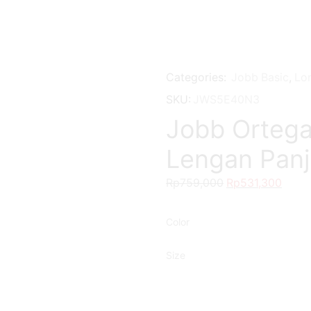
Categories:
Jobb Basic
,
Lon
SKU:
JWS5E40N3
Jobb Ortega
Lengan Panj
Rp
759,000
Original
Rp
531,300
Curre
price
price
was:
is:
Color
Rp759,000.
Rp531
Size