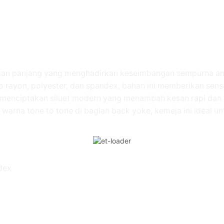
ngan panjang yang menghadirkan keseimbangan sempurna a
 rayon, polyester, dan spandex, bahan ini memberikan sensa
it menciptakan siluet modern yang menambah kesan rapi dan 
arna tone to tone di bagian back yoke, kemeja ini ideal un
dex