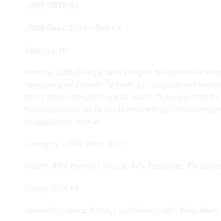
JOBB ORTEGA
JOBB Basic Shirt – Slim Fit
Description:
Kemeja JOBB Ortega hadir dengan desain formal le
tampilan profesional. Terbuat dari perpaduan bamboo
serta lentur mengikuti gerak tubuh. Potongan slim f
kantong depan serta detail embro logo JOBB dengan w
hingga acara formal.
Category: JOBB Basic Shirt
Fabric: 49% Bamboo Rayon, 47% Polyester, 4% Span
Fitting: Slim Fit
Available Colors: White, Light Khaki, Light Blue, Navy