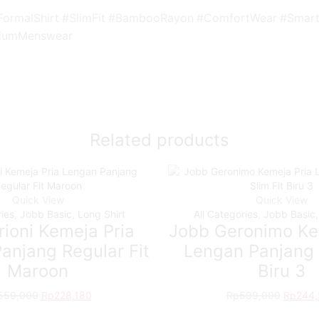
FormalShirt #SlimFit #BambooRayon #ComfortWear #Smar
miumMenswear
Related products
Quick View
Quick View
ries
,
Jobb Basic
,
Long Shirt
All Categories
,
Jobb Basic
ioni Kemeja Pria
Jobb Geronimo Ke
anjang Regular Fit
Lengan Panjang 
Maroon
Biru 3
559,000
Original
Rp
228,180
Current
Rp
599,000
Original
Rp
244
price
price
price