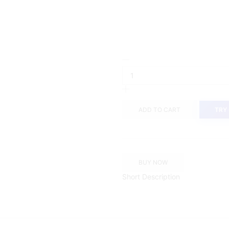
Jobb
Ortega
Kemeja
Pria
Lengan
ADD TO CART
TRY
Panjang
Slim
Fit
Navy
quantity
BUY NOW
Short Description