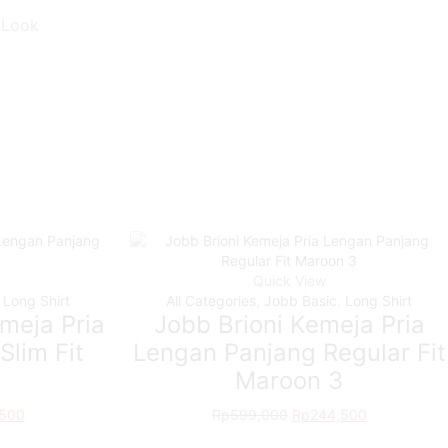
tLook
Quick View
,
Long Shirt
All Categories
,
Jobb Basic
,
Long Shirt
meja Pria
Jobb Brioni Kemeja Pria
Slim Fit
Lengan Panjang Regular Fit
Maroon 3
,500
Current
Rp
599,000
Original
Rp
244,500
Current
price
price
price