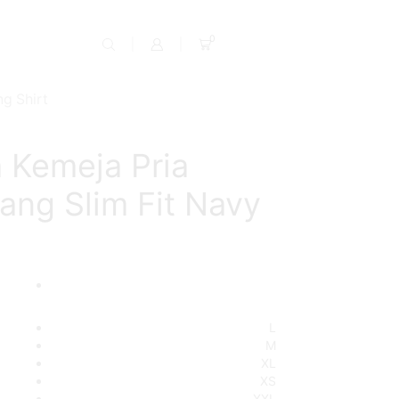
0
g Shirt
 Kemeja Pria
ang Slim Fit Navy
nt
,300.
L
M
XL
XS
XXL