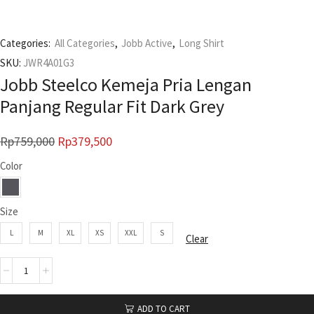
Categories:
All Categories
,
Jobb Active
,
Long Shirt
SKU:
JWR4A01G3
Jobb Steelco Kemeja Pria Lengan
Panjang Regular Fit Dark Grey
Rp
759,000
Rp
379,500
Color
Size
L
M
XL
XS
XXL
S
Clear
ADD TO CART