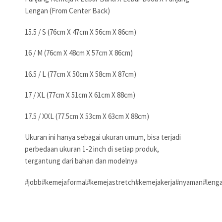
Lengan (From Center Back)
15.5 / S (76cm X 47cm X 56cm X 86cm)
16 / M (76cm X 48cm X 57cm X 86cm)
16.5 / L (77cm X 50cm X 58cm X 87cm)
17 / XL (77cm X 51cm X 61cm X 88cm)
17.5 / XXL (77.5cm X 53cm X 63cm X 88cm)
Ukuran ini hanya sebagai ukuran umum, bisa terjadi
perbedaan ukuran 1-2 inch di setiap produk,
tergantung dari bahan dan modelnya
#jobb#kemejaformal#kemejastretch#kemejakerja#nyaman#leng