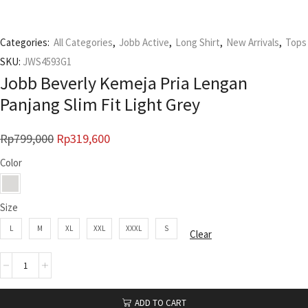
Categories:
All Categories
,
Jobb Active
,
Long Shirt
,
New Arrivals
,
Tops
SKU:
JWS4593G1
Jobb Beverly Kemeja Pria Lengan
Panjang Slim Fit Light Grey
Rp
799,000
Rp
319,600
Color
Size
L
M
XL
XXL
XXXL
S
Clear
ADD TO CART