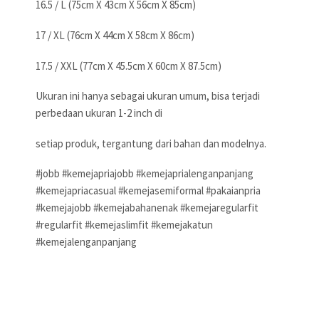
16.5 / L (75cm X 43cm X 56cm X 85cm)
17 / XL (76cm X 44cm X 58cm X 86cm)
17.5 / XXL (77cm X 45.5cm X 60cm X 87.5cm)
Ukuran ini hanya sebagai ukuran umum, bisa terjadi
perbedaan ukuran 1-2 inch di
setiap produk, tergantung dari bahan dan modelnya.
#jobb #kemejapriajobb #kemejaprialenganpanjang
#kemejapriacasual #kemejasemiformal #pakaianpria
#kemejajobb #kemejabahanenak #kemejaregularfit
#regularfit #kemejaslimfit #kemejakatun
#kemejalenganpanjang