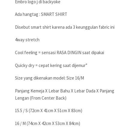
Embro logo j di backyoke
Ada hangtag : SMART SHIRT
Disebut smart shirt karena ada 3 keunggulan fabric ini
4way stretch
Cool feeling = sensasi RASA DINGIN saat dipakai
Quicky dry = cepat kering saat dijemur”
Size yang dikenakan model: Size 16/M
Panjang Kemeja X Lebar Bahu X Lebar Dada X Panjang
Lengan (From Center Back)
15.5 / S (72cm X 41cm X 51cm X 83cm)
16 / M (74cm X 42cm X 53cm X 84cm)