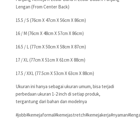
Lengan (From Center Back)
15.5 / S (76cm X 47cm X 56cm X 86cm)
16 / M (76cm X 48cm X 57cm X 86cm)
16.5 / L (77cm X 50cm X 58cm X 87cm)
17 / XL (77cm X 51cm X 61cm X 88cm)
17.5 / XXL (77.5cm X 53cm X 63cm X 88cm)
Ukuran ini hanya sebagai ukuran umum, bisa terjadi
perbedaan ukuran 1-2 inch di setiap produk,
tergantung dari bahan dan modelnya
#jobb#kemejaformal#kemejastretch#kemejakerja#nyaman#lenga