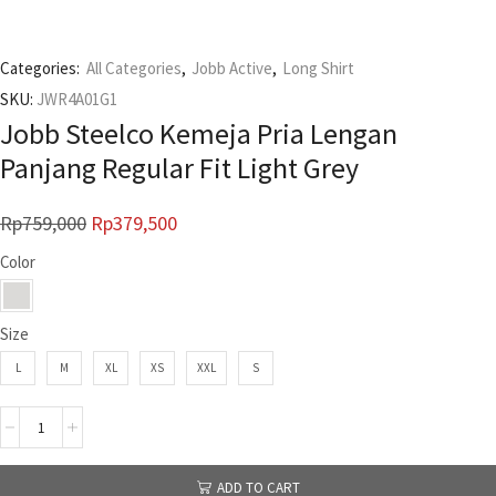
Categories:
All Categories
,
Jobb Active
,
Long Shirt
SKU:
JWR4A01G1
Jobb Steelco Kemeja Pria Lengan
Panjang Regular Fit Light Grey
Rp
759,000
Rp
379,500
Color
Size
L
M
XL
XS
XXL
S
ADD TO CART