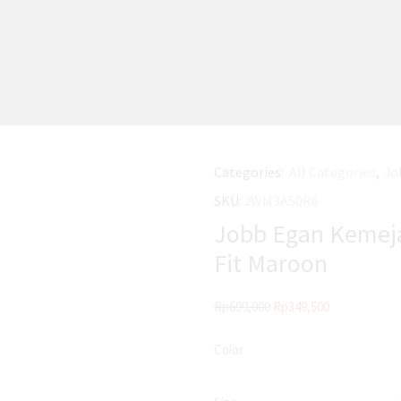
Categories:
All Categories
,
Jo
SKU:
JWM3A50R6
Jobb Egan Kemeja
Fit Maroon
Rp
699,000
Rp
349,500
Color