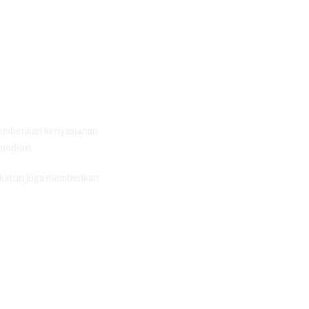
 memberikan kenyamanan
 modern.
n katun juga memberikan