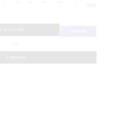
L
M
XL
XXL
XXXL
S
Clear
ADD TO CART
TRY ON ME
OR
BUY NOW