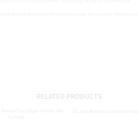
kuran 1-2 inch di setiap produk, tergantung dari bahan dan modelnya
npria #kemeja #kemejaslimfit #kemejanyaman #kemejaputih #kemejajob
RELATED PRODUCTS