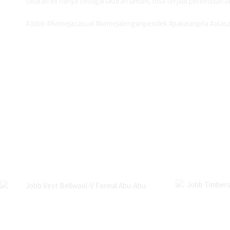
Ukuran ini hanya sebagai ukuran umum, bisa terjadi perbedaan u
#Jobb #Kemejacasual #kemejalenganpendek #pakaianpria #atasa