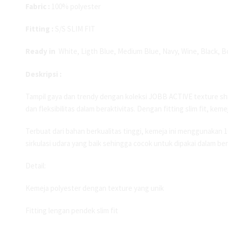
Fabric :
100% polyester
Fitting :
S/S SLIM FIT
Ready in
White, Ligth Blue, Medium Blue, Navy, Wine, Black, 
Deskripsi :
Tampil gaya dan trendy dengan koleksi JOBB ACTIVE texture shi
dan fleksibilitas dalam beraktivitas. Dengan fitting slim fit, k
Terbuat dari bahan berkualitas tinggi, kemeja ini menggunakan
sirkulasi udara yang baik sehingga cocok untuk dipakai dalam ber
Detail:
Kemeja polyester dengan texture yang unik
Fitting lengan pendek slim fit