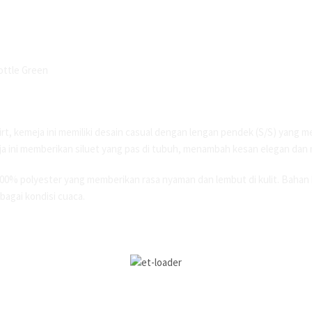
Bottle Green
rt, kemeja ini memiliki desain casual dengan lengan pendek (S/S) yang
emeja ini memberikan siluet yang pas di tubuh, menambah kesan elegan dan
 100% polyester yang memberikan rasa nyaman dan lembut di kulit. Baha
bagai kondisi cuaca.