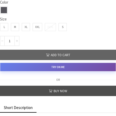
Color
Size
L
M
XL
XXL
XXXL
S
ADD TO CART
TRY ON ME
OR
BUY NOW
Short Description