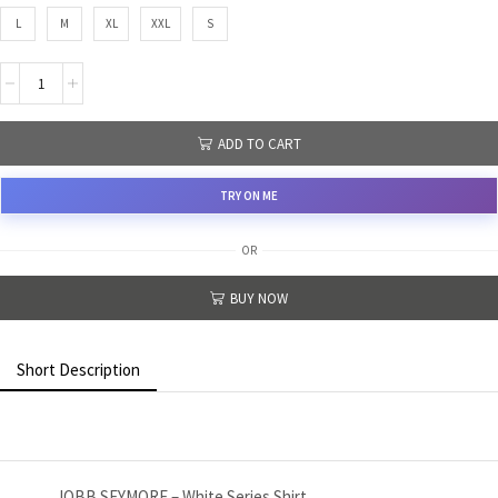
L
M
XL
XXL
S
ADD TO CART
TRY ON ME
OR
BUY NOW
Short Description
JOBB SEYMORE – White Series Shirt