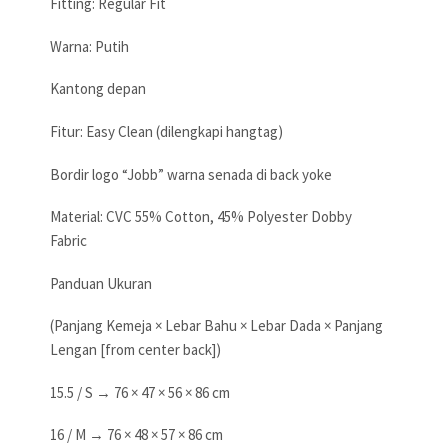
Fitting: Regular Fit
Warna: Putih
Kantong depan
Fitur: Easy Clean (dilengkapi hangtag)
Bordir logo “Jobb” warna senada di back yoke
Material: CVC 55% Cotton, 45% Polyester Dobby
Fabric
Panduan Ukuran
(Panjang Kemeja × Lebar Bahu × Lebar Dada × Panjang
Lengan [from center back])
15.5 / S → 76 × 47 × 56 × 86 cm
16 / M → 76 × 48 × 57 × 86 cm