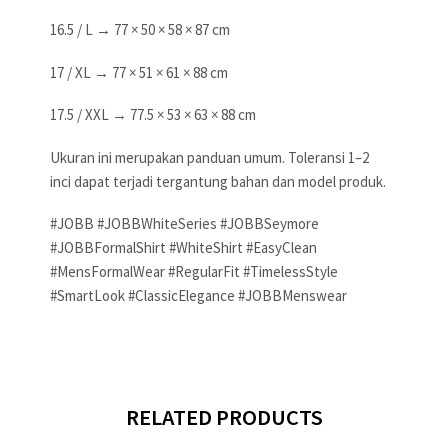
16.5 / L → 77 × 50 × 58 × 87 cm
17 / XL → 77 × 51 × 61 × 88 cm
17.5 / XXL → 77.5 × 53 × 63 × 88 cm
Ukuran ini merupakan panduan umum. Toleransi 1–2
inci dapat terjadi tergantung bahan dan model produk.
#JOBB #JOBBWhiteSeries #JOBBSeymore
#JOBBFormalShirt #WhiteShirt #EasyClean
#MensFormalWear #RegularFit #TimelessStyle
#SmartLook #ClassicElegance #JOBBMenswear
RELATED PRODUCTS