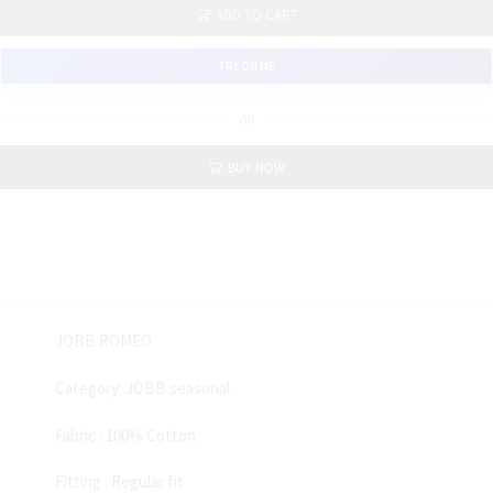
ADD TO CART
TRY ON ME
OR
BUY NOW
JOBB ROMEO
Category: JOBB seasonal
Fabric : 100% Cotton
Fitting : Regular fit