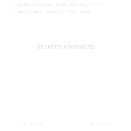
#pakaianpria #atasanpria #kemeja #kemejaslimfit
#kemejanyaman #kemejaputih #kemejajobb
RELATED PRODUCTS
Quick View
Quick View