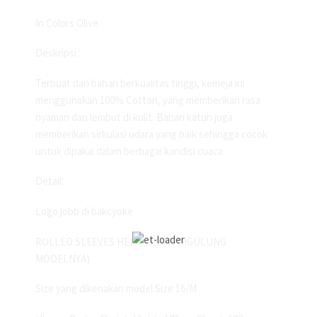
In Colors Olive
Deskripsi :
Terbuat dari bahan berkualitas tinggi, kemeja ini
menggunakan 100% Cotton, yang memberikan rasa
nyaman dan lembut di kulit. Bahan katun juga
memberikan sirkulasi udara yang baik sehingga cocok
untuk dipakai dalam berbagai kondisi cuaca.
Detail:
Logo jobb di bakcyoke
ROLLED SLEEVES HEM ( LEGAN DIGULUNG
MODELNYA)
Size yang dikenakan model Size 16/M