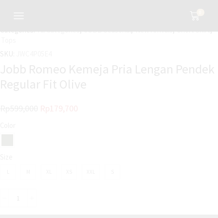
0
Categories:
All Categories
,
JOBB Seasonal
,
New Arrivals
,
Short Shirt
,
Tops
SKU:
JWC4P05E4
Jobb Romeo Kemeja Pria Lengan Pendek
Regular Fit Olive
Rp
599,000
Rp
179,700
Color
Size
L
M
XL
XS
XXL
S