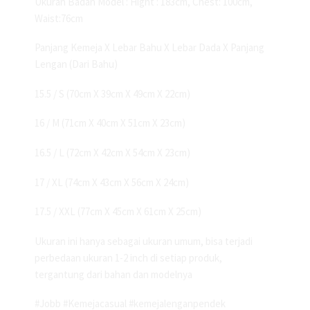
Ukuran Badan Model : Hight : 183cm, Chest: 100cm,
Waist:76cm
Panjang Kemeja X Lebar Bahu X Lebar Dada X Panjang
Lengan (Dari Bahu)
15.5 / S (70cm X 39cm X 49cm X 22cm)
16 / M (71cm X 40cm X 51cm X 23cm)
16.5 / L (72cm X 42cm X 54cm X 23cm)
17 / XL (74cm X 43cm X 56cm X 24cm)
17.5 / XXL (77cm X 45cm X 61cm X 25cm)
Ukuran ini hanya sebagai ukuran umum, bisa terjadi
perbedaan ukuran 1-2 inch di setiap produk,
tergantung dari bahan dan modelnya
#Jobb #Kemejacasual #kemejalenganpendek