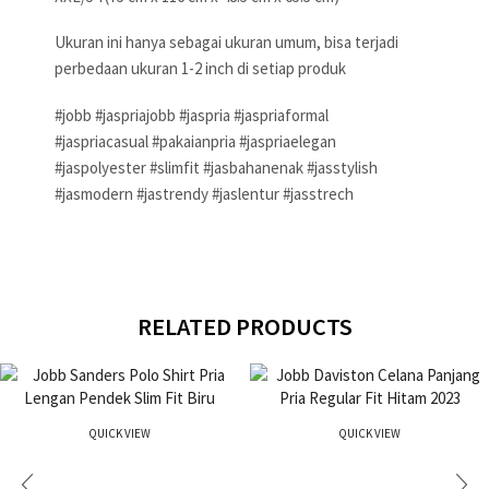
Ukuran ini hanya sebagai ukuran umum, bisa terjadi
perbedaan ukuran 1-2 inch di setiap produk
#jobb #jaspriajobb #jaspria #jaspriaformal
#jaspriacasual #pakaianpria #jaspriaelegan
#jaspolyester #slimfit #jasbahanenak #jasstylish
#jasmodern #jastrendy #jaslentur #jasstrech
RELATED PRODUCTS
QUICK VIEW
QUICK VIEW