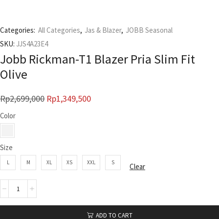
Categories:
All Categories
,
Jas & Blazer
,
JOBB Seasonal
SKU:
JJS4A23E4
Jobb Rickman-T1 Blazer Pria Slim Fit
Olive
Rp
2,699,000
Rp
1,349,500
Color
Size
L
M
XL
XS
XXL
S
Clear
ADD TO CART