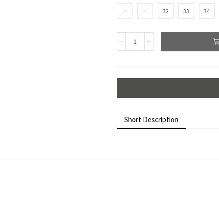
30
31
32
33
34
Short Description