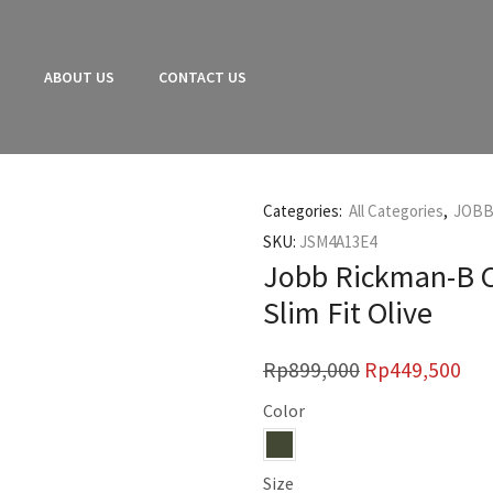
E
ABOUT US
CONTACT US
Categories:
All Categories
,
JOBB
SKU:
JSM4A13E4
Jobb Rickman-B 
Slim Fit Olive
Rp
899,000
Rp
449,500
Color
Size