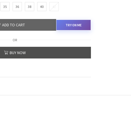
35
36
38
40
42
ADD TO CART
TRY ON ME
OR
BUY NOW