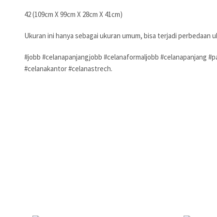
42 (109cm X 99cm X 28cm X 41cm)
Ukuran ini hanya sebagai ukuran umum, bisa terjadi perbedaan u
#jobb #celanapanjangjobb #celanaformaljobb #celanapanjang #pa
#celanakantor #celanastrech.