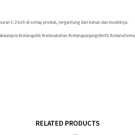
kuran 1-2 inch di setiap produk, tergantung dari bahan dan modelnya.
kaianpria #celanajobb #celanabahan #celanapanjangslimfit #celanaforma
RELATED PRODUCTS