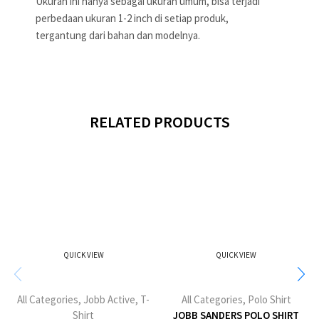
Ukuran ini hanya sebagai ukuran umum, bisa terjadi
perbedaan ukuran 1-2 inch di setiap produk,
tergantung dari bahan dan modelnya.
RELATED PRODUCTS
QUICK VIEW
QUICK VIEW
All Categories
,
Jobb Active
,
T-
All Categories
,
Polo Shirt
Shirt
JOBB SANDERS POLO SHIRT