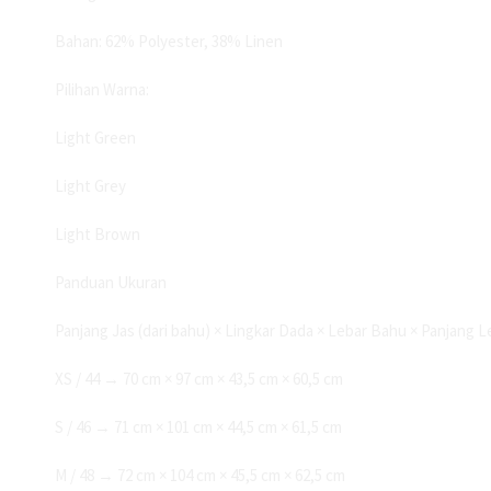
Bahan: 62% Polyester, 38% Linen
Pilihan Warna:
Light Green
Light Grey
Light Brown
Panduan Ukuran
Panjang Jas (dari bahu) × Lingkar Dada × Lebar Bahu × Panjang 
XS / 44 → 70 cm × 97 cm × 43,5 cm × 60,5 cm
S / 46 → 71 cm × 101 cm × 44,5 cm × 61,5 cm
M / 48 → 72 cm × 104 cm × 45,5 cm × 62,5 cm