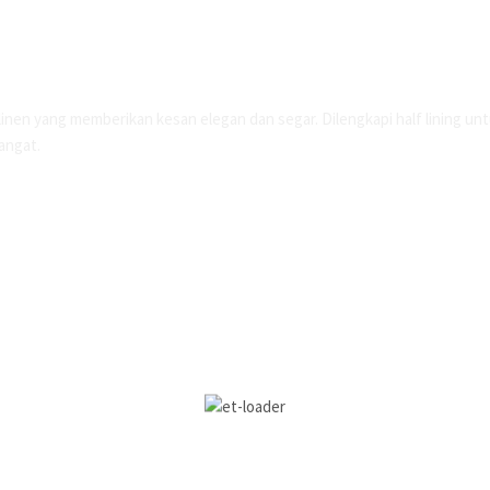
linen yang memberikan kesan elegan dan segar. Dilengkapi half lining u
hangat.