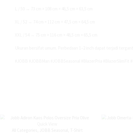
L / 50 → 73 cm × 108 cm × 46,5 cm × 63,5 cm
XL / 52 → 74 cm × 112 cm × 47,5 cm × 64,5 cm
XXL / 54 → 75 cm × 116 cm × 48,5 cm × 65,5 cm
Ukuran bersifat umum. Perbedaan 1–2 inch dapat terjadi terga
#JOBB #JOBBMan #JOBBSeasonal #BlazerPria #BlazerSlimFit #B
Quick View
All Categories
,
JOBB Seasonal
,
T-Shirt