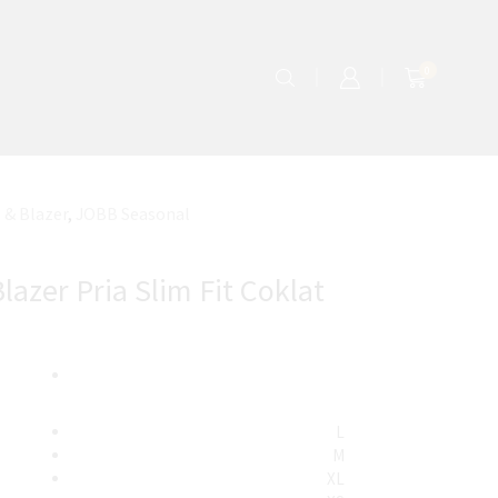
0
 & Blazer
,
JOBB Seasonal
lazer Pria Slim Fit Coklat
L
M
XL