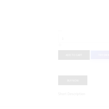
Jobb
Hickory-
T2
Blazer
Pria
ADD TO CART
TRY ON 
Slim
Fit
Coklat
quantity
BUY NOW
Short Description