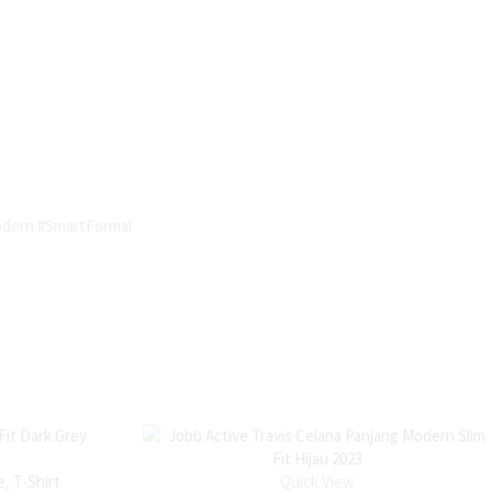
odern #SmartFormal
e
,
T-Shirt
Quick View