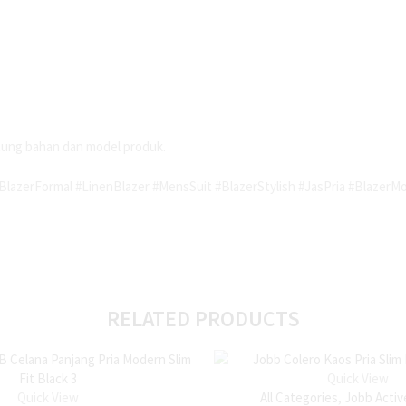
ntung bahan dan model produk.
lazerFormal #LinenBlazer #MensSuit #BlazerStylish #JasPria #BlazerM
RELATED PRODUCTS
Quick View
Quick View
All Categories
,
Jobb Activ