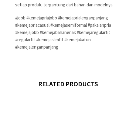
setiap produk, tergantung dari bahan dan modelnya.
#jobb #kemejapriajobb #kemejaprialenganpanjang
#kemejapriacasual #kemejasemiformal #pakaianpria
#kemejajobb #kemejabahanenak #kemejaregularfit
#regularfit #kemejaslimfit #kemejakatun
#kemejalenganpanjang
RELATED PRODUCTS