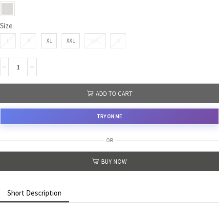
Size
L
M
XL
XXL
XXXL
S
ADD TO CART
TRY ON ME
OR
BUY NOW
Short Description