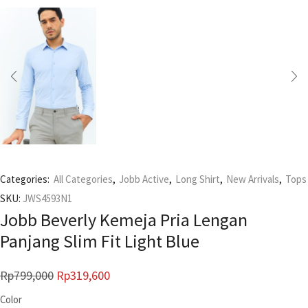
Categories:
All Categories
,
Jobb Active
,
Long Shirt
,
New Arrivals
,
Tops
SKU:
JWS4593N1
Jobb Beverly Kemeja Pria Lengan
Panjang Slim Fit Light Blue
Rp
799,000
Rp
319,600
Color