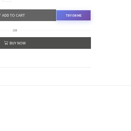
ADD TO CART
TRY ON ME
OR
BUY NOW