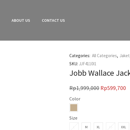
E
ABOUT US
CONTACT US
Categories:
All Categories
,
Jaket
SKU:
JJF4110I1
Jobb Wallace Jack
Rp
1,999,000
Rp
599,700
Color
Size
L
M
XL
XS
XXL