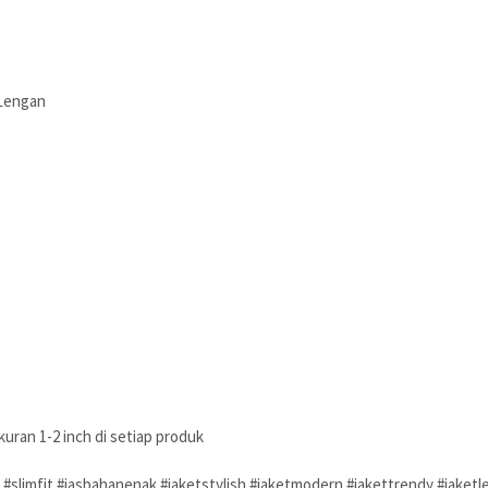
 Lengan
uran 1-2 inch di setiap produk
 #slimfit #jasbahanenak #jaketstylish #jaketmodern #jakettrendy #jaketl