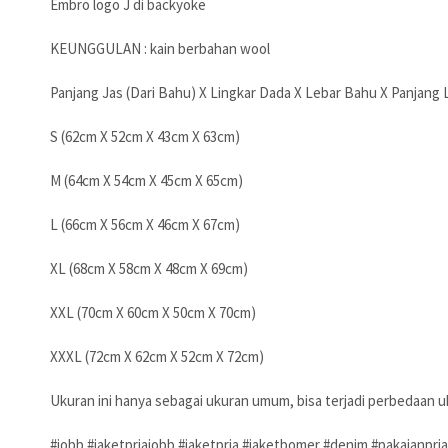
Embro logo J di backyoke
KEUNGGULAN : kain berbahan wool
Panjang Jas (Dari Bahu) X Lingkar Dada X Lebar Bahu X Panjang
S (62cm X 52cm X 43cm X 63cm)
M (64cm X 54cm X 45cm X 65cm)
L (66cm X 56cm X 46cm X 67cm)
XL (68cm X 58cm X 48cm X 69cm)
XXL (70cm X 60cm X 50cm X 70cm)
XXXL (72cm X 62cm X 52cm X 72cm)
Ukuran ini hanya sebagai ukuran umum, bisa terjadi perbedaan uk
#jobb #jaketpriajobb #jaketpria #jaketbomer #denim #pakaianpria