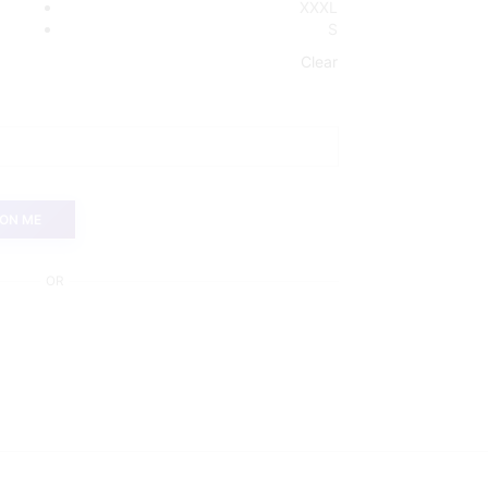
XXXL
S
Clear
 ON ME
OR