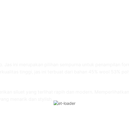
bb. Jas ini merupakan pilihan sempurna untuk penampilan f
kualitas tinggi, jas ini terbuat dari bahan 45% wool 53% po
berikan siluet yang terlihat rapih dan modern. Memperlihatka
ang menarik dan stylish.