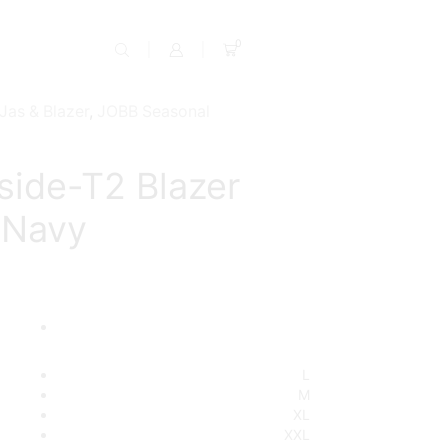
0
Jas & Blazer
,
JOBB Seasonal
side-T2 Blazer
t Navy
L
M
XL
XXL