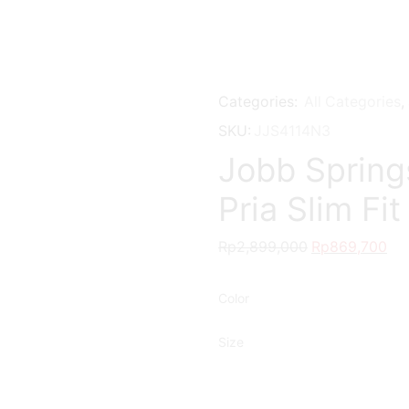
Categories:
All Categories
,
SKU:
JJS4114N3
Jobb Spring
Pria Slim Fi
Rp
2,899,000
Rp
869,700
Color
Size