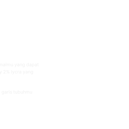
ormalmu yang dapat
ly 2% lycra yang
n garis tubuhmu