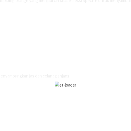
tail piping orange yang menjadi ciri khas koleksi Spectre untuk menyambu
 menyambungkan jas dan celana panjang