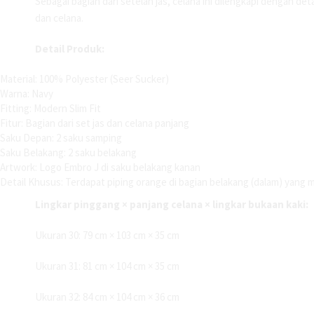
Sebagai bagian dari setelan jas, celana ini dilengkapi dengan de
dan celana.
Detail Produk:
Material: 100% Polyester (Seer Sucker)
Warna: Navy
Fitting: Modern Slim Fit
Fitur: Bagian dari set jas dan celana panjang
Saku Depan: 2 saku samping
Saku Belakang: 2 saku belakang
Artwork: Logo Embro J di saku belakang kanan
Detail Khusus: Terdapat piping orange di bagian belakang (dalam) yang
Lingkar pinggang × panjang celana × lingkar bukaan kaki:
Ukuran 30: 79 cm × 103 cm × 35 cm
Ukuran 31: 81 cm × 104 cm × 35 cm
Ukuran 32: 84 cm × 104 cm × 36 cm