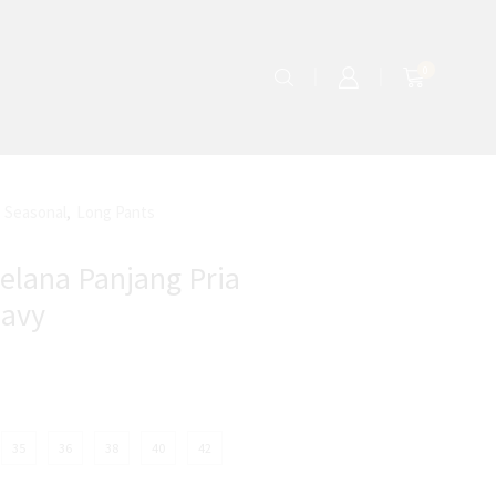
0
 Seasonal
,
Long Pants
elana Panjang Pria
Navy
35
36
38
40
42