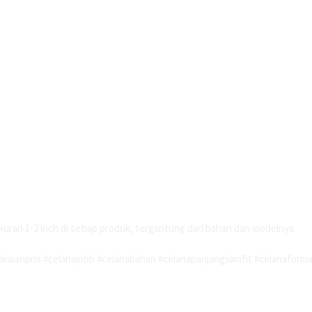
kuran 1-2 inch di setiap produk, tergantung dari bahan dan modelnya.
kaianpria #celanajobb #celanabahan #celanapanjangslimfit #celanaforma