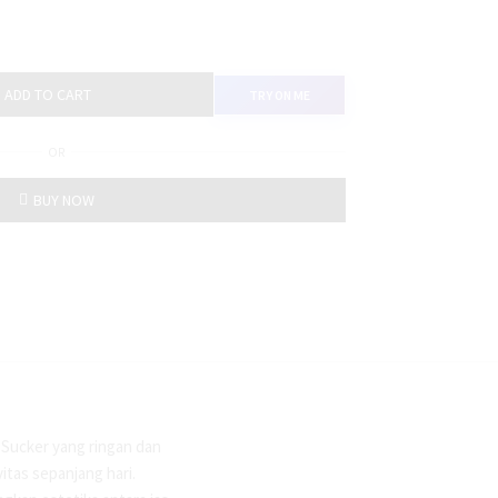
ADD TO CART
TRY ON ME
OR
BUY NOW
 Sucker yang ringan dan
itas sepanjang hari.