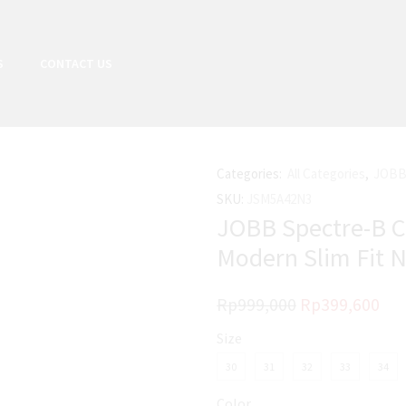
S
CONTACT US
Categories:
All Categories
,
JOBB
SKU:
JSM5A42N3
JOBB Spectre-B C
Modern Slim Fit 
Rp
999,000
Rp
399,600
Size
30
31
32
33
34
Color