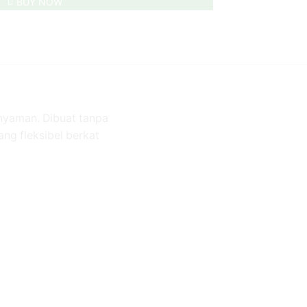
BUY NOW
nyaman. Dibuat tanpa
ng fleksibel berkat