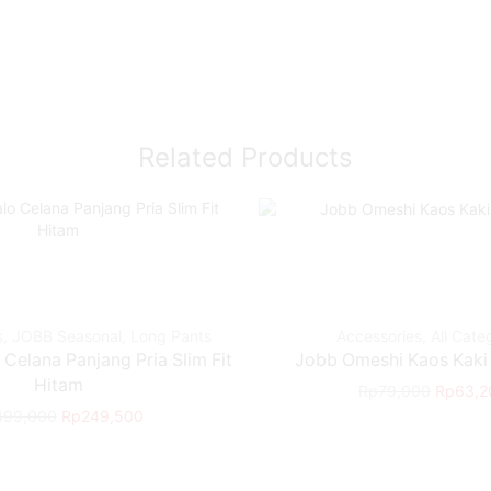
Related Products
s
,
JOBB Seasonal
,
Long Pants
Accessories
,
All Cate
Celana Panjang Pria Slim Fit
Jobb Omeshi Kaos Kaki 
Hitam
Rp
79,000
Rp
63,2
499,000
Rp
249,500