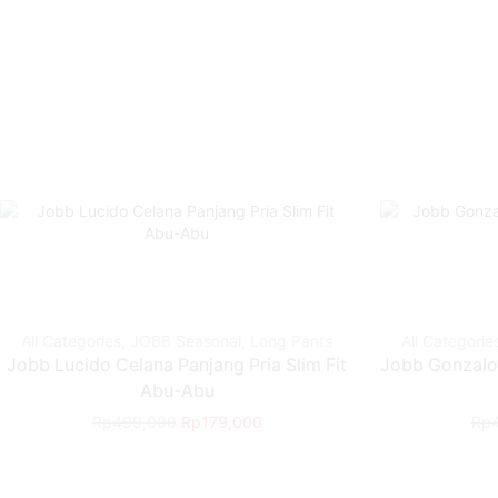
All Categories
,
JOBB Seasonal
,
Long Pants
All Categorie
Jobb Lucido Celana Panjang Pria Slim Fit
Jobb Gonzalo 
Abu-Abu
Rp
499,000
Rp
179,000
Rp