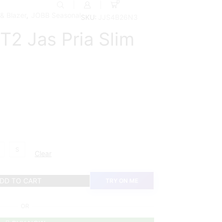
0
& Blazer
,
JOBB Seasonal
SKU:
JJS4B26N3
T2 Jas Pria Slim
S
Clear
DD TO CART
TRY ON ME
OR