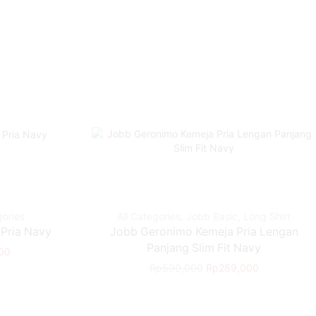
gories
All Categories
,
Jobb Basic
,
Long Shirt
Pria Navy
Jobb Geronimo Kemeja Pria Lengan
Panjang Slim Fit Navy
00
Rp
599,000
Rp
269,000