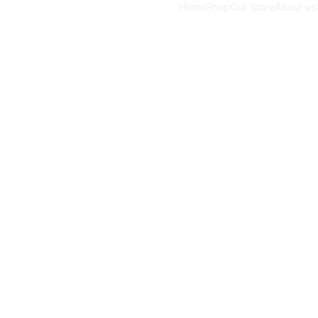
Home
Shop
Our Store
About us