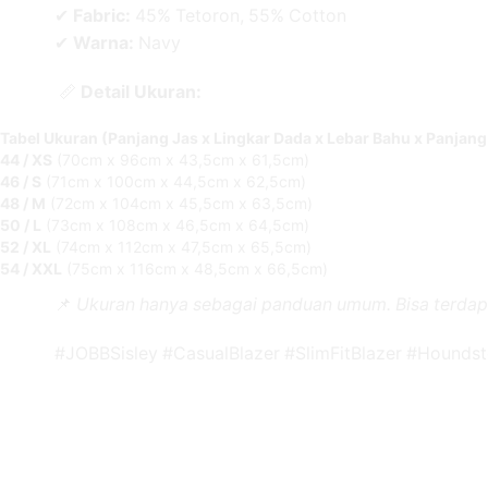
✔
Fabric:
45% Tetoron, 55% Cotton
✔
Warna:
Navy
📏
Detail Ukuran:
Tabel Ukuran (Panjang Jas x Lingkar Dada x Lebar Bahu x Panjang
44 / XS
(70cm x 96cm x 43,5cm x 61,5cm)
46 / S
(71cm x 100cm x 44,5cm x 62,5cm)
48 / M
(72cm x 104cm x 45,5cm x 63,5cm)
50 / L
(73cm x 108cm x 46,5cm x 64,5cm)
52 / XL
(74cm x 112cm x 47,5cm x 65,5cm)
54 / XXL
(75cm x 116cm x 48,5cm x 66,5cm)
📌
Ukuran hanya sebagai panduan umum. Bisa terdap
#JOBBSisley #CasualBlazer #SlimFitBlazer #Hounds