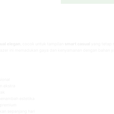
ual elegan
, cocok untuk tampilan
smart casual
yang tetap 
blazer ini memadukan gaya dan kenyamanan dengan bahan ya
ional
n ekstra
rak
 menambah estetika
n premium
kan sepanjang hari