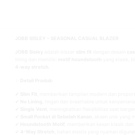
JOBB SISLEY – SEASONAL CASUAL BLAZER
JOBB Sisley
adalah blazer
slim fit
dengan desain
cas
lining dan memiliki
motif houndstooth
yang klasik, 
4-way stretch
.
✨
Detail Produk:
✔
Slim Fit
, memberikan tampilan modern dan propors
✔
No Lining
, ringan dan breathable untuk kenyamana
✔
Single Vent
, meningkatkan fleksibilitas saat berge
✔
Small Pocket di Sebelah Kanan
, aksen unik yang
✔
Houndstooth Motif
, memberikan kesan klasik da
✔
4-Way Stretch
, bahan elastis yang nyaman diguna