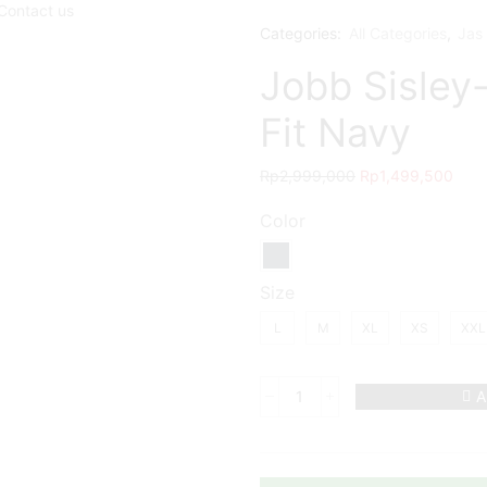
Contact us
Categories:
All Categories
,
Jas 
Jobb Sisley-
Fit Navy
Rp
2,999,000
Rp
1,499,500
Color
Size
L
M
XL
XS
XXL
A