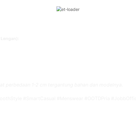
 Lengan):
at perbedaan 1-2 cm tergantung bahan dan modelnya.
toothStyle #SmartCasual #Menswear #OOTDPria #JobbOffic