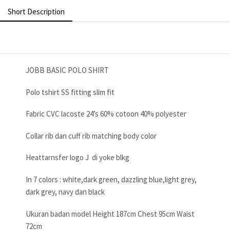
Short Description
JOBB BASIC POLO SHIRT
Polo tshirt SS fitting slim fit
Fabric CVC lacoste 24’s 60% cotoon 40% polyester
Collar rib dan cuff rib matching body color
Heattarnsfer logo J di yoke blkg
In 7 colors : white,dark green, dazzling blue,light grey,
dark grey, navy dan black
Ukuran badan model Height 187cm Chest 95cm Waist
72cm