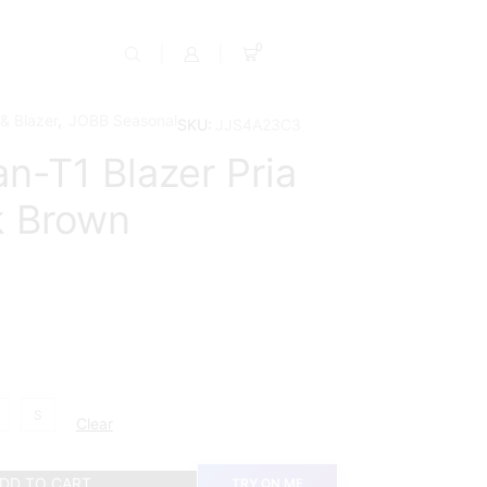
0
& Blazer
,
JOBB Seasonal
SKU:
JJS4A23C3
n-T1 Blazer Pria
k Brown
S
Clear
DD TO CART
TRY ON ME