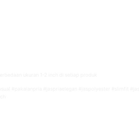
erbedaan ukuran 1-2 inch di setiap produk
asual #pakaianpria #jaspriaelegan #jaspolyester #slimfit #
ech