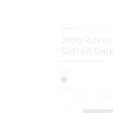
Categories:
All Categories
,
Jas 
Jobb Rickma
Slim Fit Dar
Rp
2,699,000
Rp
1,349,500
Color
Size
L
M
XL
XS
XXL
A