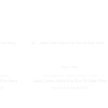
Quick View
gories
All Categories
,
Jobb Active
,
T-Shirt
Pria Navy
Jobb Colero Kaos Pria Slim Fit Dark Grey
00
Rp
359,000
Rp
107,700