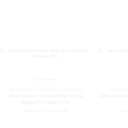
Quick View
All Categories
,
Jobb Basic
,
Long Pants
All Catego
Jobb Daviston Celana Panjang Pria
Jobb Truman 
Regular Fit Hitam 2023
Rp
699,000
Rp
349,500
Rp
1