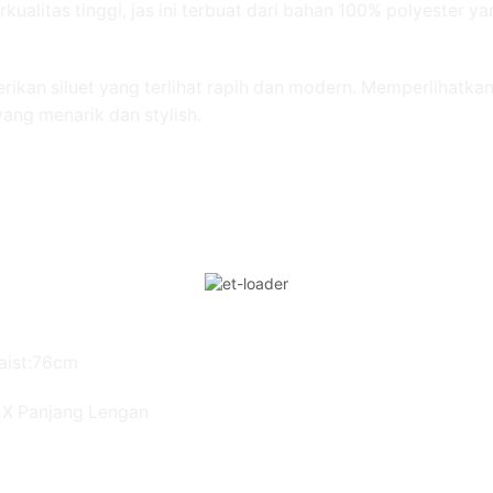
kualitas tinggi, jas ini terbuat dari bahan 100% polyester 
berikan siluet yang terlihat rapih dan modern. Memperlihatka
ang menarik dan stylish.
aist:76cm
u X Panjang Lengan