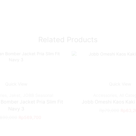
Related Products
Quick View
Quick View
ries
,
Jaket
,
JOBB Seasonal
Accessories
,
All Cate
Bomber Jacket Pria Slim Fit
Jobb Omeshi Kaos Kaki 
Navy 3
Rp
79,000
Rp
63,2
,899,000
Rp
569,700