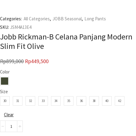
Categories:
All Categories
,
JOBB Seasonal
,
Long Pants
SKU:
JSM4A13E4
Jobb Rickman-B Celana Panjang Modern
Slim Fit Olive
Rp
899,000
Rp
449,500
Color
Size
30
31
32
33
34
35
36
38
40
42
Clear