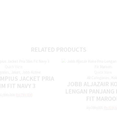
RELATED PRODUCTS
Quick View
gories
,
Jaket
,
Jobb Active
Quick View
MPIUS JACKET PRIA
All Categories
,
Ko
JOBB ALJAZAIR K
IM FIT NAVY 3
LENGAN PANJANG 
1,999,000
Rp
799,600
FIT MAROO
Rp
799,000
Rp
319,6