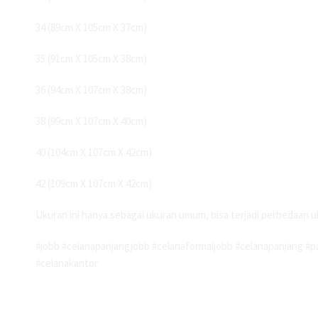
34 (89cm X 105cm X 37cm)
35 (91cm X 105cm X 38cm)
36 (94cm X 107cm X 38cm)
38 (99cm X 107cm X 40cm)
40 (104cm X 107cm X 42cm)
42 (109cm X 107cm X 42cm)
Ukuran ini hanya sebagai ukuran umum, bisa terjadi perbedaan u
#jobb #celanapanjangjobb #celanaformaljobb #celanapanjang #pa
#celanakantor