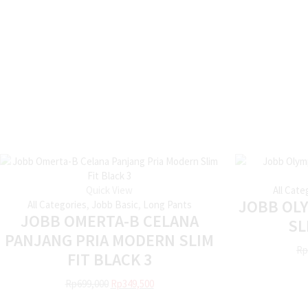
Quick View
All Cate
JOBB OLY
All Categories
,
Jobb Basic
,
Long Pants
JOBB OMERTA-B CELANA
SL
PANJANG PRIA MODERN SLIM
Rp
FIT BLACK 3
Rp
699,000
Rp
349,500