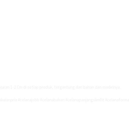
kuran 1-2 Cm di setiap produk, tergantung dari bahan dan modelnya.
kaianpria #celanajobb #celanabahan #celanapanjangslimfit #celanaforma