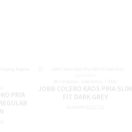
Quick View
All Categories
,
Jobb Active
,
T-Shirt
JOBB COLERO KAOS PRIA SLIM
ko
OKO PRIA
FIT DARK GREY
REGULAR
Rp
359,000
Rp
107,700
N
00