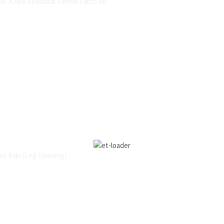
ia JOBB Seasonal Formal Pants ini.
n Kaki (Leg Opening) :