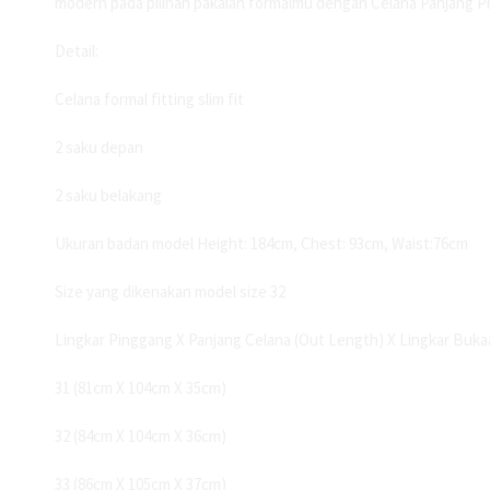
modern pada pilihan pakaian formalmu dengan Celana Panjang Pr
Detail:
Celana formal fitting slim fit
2 saku depan
2 saku belakang
Ukuran badan model Height: 184cm, Chest: 93cm, Waist:76cm
Size yang dikenakan model size 32
Lingkar Pinggang X Panjang Celana (Out Length) X Lingkar Bukaa
31 (81cm X 104cm X 35cm)
32 (84cm X 104cm X 36cm)
33 (86cm X 105cm X 37cm)