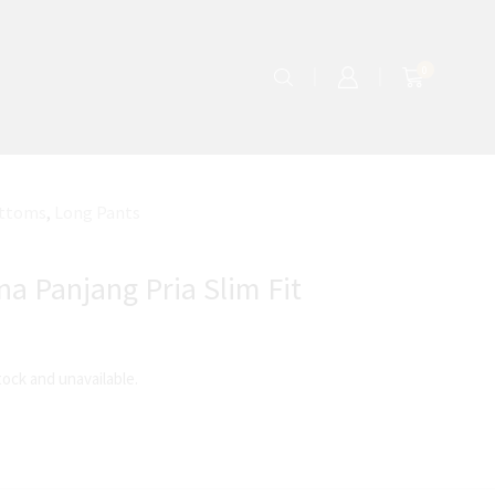
0
ttoms
,
Long Pants
na Panjang Pria Slim Fit
tock and unavailable.