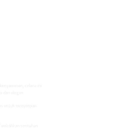
kenyamanan, celana ini
pi dan elegan
tis untuk menyimpan
e. Tambahkan sentuhan