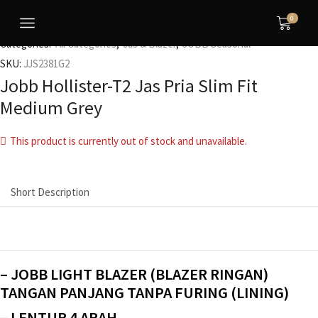
0
Categories:
All Categories
,
Jas & Blazer
,
JOBB Seasonal
SKU:
JJS2381G2
Jobb Hollister-T2 Jas Pria Slim Fit
Medium Grey
This product is currently out of stock and unavailable.
Short Description
– JOBB LIGHT BLAZER (BLAZER RINGAN)
TANGAN PANJANG TANPA FURING (LINING)
– LENTUR 4 ARAH