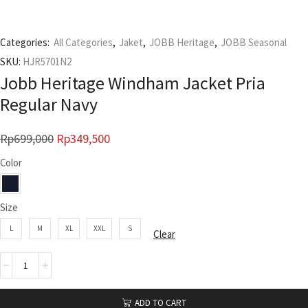
Categories:
All Categories
,
Jaket
,
JOBB Heritage
,
JOBB Seasonal
SKU:
HJR5701N2
Jobb Heritage Windham Jacket Pria
Regular Navy
Rp
699,000
Rp
349,500
Color
Size
L
M
XL
XXL
S
Clear
ADD TO CART