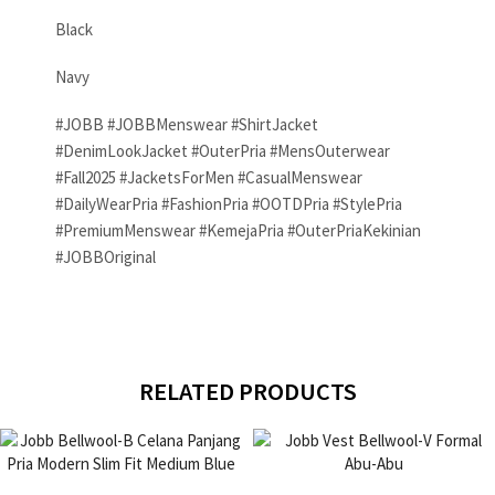
Black
Navy
#JOBB #JOBBMenswear #ShirtJacket
#DenimLookJacket #OuterPria #MensOuterwear
#Fall2025 #JacketsForMen #CasualMenswear
#DailyWearPria #FashionPria #OOTDPria #StylePria
#PremiumMenswear #KemejaPria #OuterPriaKekinian
#JOBBOriginal
RELATED PRODUCTS