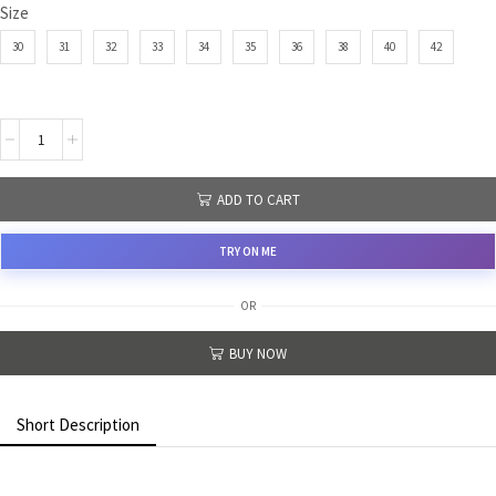
Size
30
31
32
33
34
35
36
38
40
42
ADD TO CART
TRY ON ME
OR
BUY NOW
Short Description