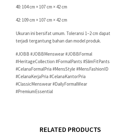
40: 104 cm × 107 cm × 42 cm
42: 109 cm × 107 cm × 42 cm
Ukuran ini bersifat umum. Toleransi 1–2 cm dapat
terjadi tergantung bahan dan model produk.
#JOBB #JOBBMenswear #JOBBFormal
#HeritageCollection #FormalPants #SlimFitPants
#CelanaFormalPria #MensStyle #MensFashionID
#CelanaKerjaPria #CelanaKantorPria
#ClassicMenswear #DailyFormalWear
#PremiumEssential
RELATED PRODUCTS