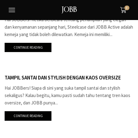
STEELCASE DARI JOBB ACTIVE: KEMEJA INOVATIF UNTUK
AKTIVITAS SEHARI-HARI
0
Hai JOBBers! Ketika berbicara tentang penampilan yang elegan
dan kenyamanan sepanjang hari, Steelcase dari JOBB Active adalah
kemeja yang tidak boleh dilewatkan. Kemeja ini memiliki...
CONTINUE READING
TAMPIL SANTAI DAN STYLISH DENGAN KAOS OVERSIZE
Hai JOBBers! Siapa di sini yang suka tampil santai dan stylish
sekaligus? Kalau begitu, kamu pasti sudah tahu tentang tren kaos
oversize, dan JOBB punya...
CONTINUE READING