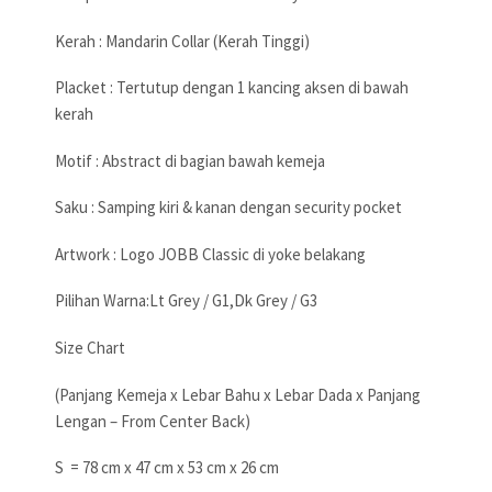
Kerah : Mandarin Collar (Kerah Tinggi)
Placket : Tertutup dengan 1 kancing aksen di bawah
kerah
Motif : Abstract di bagian bawah kemeja
Saku : Samping kiri & kanan dengan security pocket
Artwork : Logo JOBB Classic di yoke belakang
Pilihan Warna:Lt Grey / G1,Dk Grey / G3
Size Chart
(Panjang Kemeja x Lebar Bahu x Lebar Dada x Panjang
Lengan – From Center Back)
S = 78 cm x 47 cm x 53 cm x 26 cm