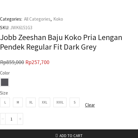
Categories:
All Categories
,
Koko
SKU:
JWK6151G3
Jobb Zeeshan Baju Koko Pria Lengan
Pendek Regular Fit Dark Grey
Rp
859,000
Rp
257,700
Color
Size
L
M
XL
XXL
XXXL
S
Clear
ADD TO CART