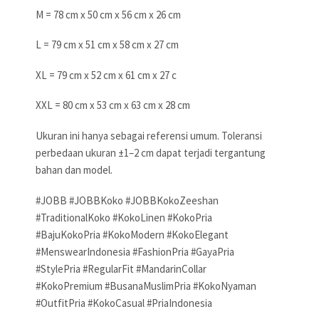
M = 78 cm x 50 cm x 56 cm x 26 cm
L = 79 cm x 51 cm x 58 cm x 27 cm
XL = 79 cm x 52 cm x 61 cm x 27 c
XXL = 80 cm x 53 cm x 63 cm x 28 cm
Ukuran ini hanya sebagai referensi umum. Toleransi
perbedaan ukuran ±1–2 cm dapat terjadi tergantung
bahan dan model.
#JOBB #JOBBKoko #JOBBKokoZeeshan
#TraditionalKoko #KokoLinen #KokoPria
#BajuKokoPria #KokoModern #KokoElegant
#MenswearIndonesia #FashionPria #GayaPria
#StylePria #RegularFit #MandarinCollar
#KokoPremium #BusanaMuslimPria #KokoNyaman
#OutfitPria #KokoCasual #PriaIndonesia