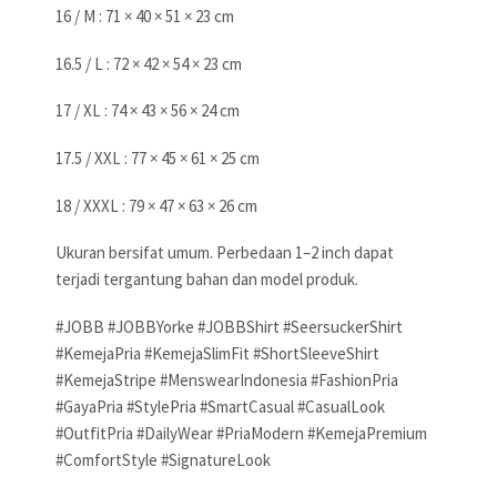
16 / M : 71 × 40 × 51 × 23 cm
16.5 / L : 72 × 42 × 54 × 23 cm
17 / XL : 74 × 43 × 56 × 24 cm
17.5 / XXL : 77 × 45 × 61 × 25 cm
18 / XXXL : 79 × 47 × 63 × 26 cm
Ukuran bersifat umum. Perbedaan 1–2 inch dapat
terjadi tergantung bahan dan model produk.
#JOBB #JOBBYorke #JOBBShirt #SeersuckerShirt
#KemejaPria #KemejaSlimFit #ShortSleeveShirt
#KemejaStripe #MenswearIndonesia #FashionPria
#GayaPria #StylePria #SmartCasual #CasualLook
#OutfitPria #DailyWear #PriaModern #KemejaPremium
#ComfortStyle #SignatureLook