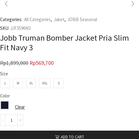
Categories:
All Categories
,
Jaket
,
JOBB Seasonal
SKU:
JJF3596N3
Jobb Truman Bomber Jacket Pria Slim
Fit Navy 3
Rp
1,899,000
Rp
569,700
Size
L
M
XL
XXL
S
Color
Clear
ADD TO CART