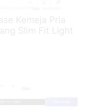
0
b Active
,
Long Shirt
SKU:
JWS3842N1
ase Kemeja Pria
ng Slim Fit Light
7.5
18
Clear
DD TO CART
TRY ON ME