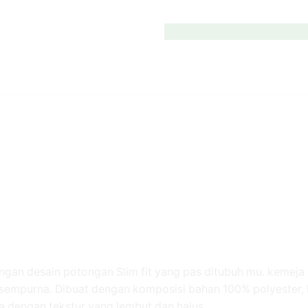
ngan desain potongan Slim fit yang pas ditubuh mu. kemej
sempurna. Dibuat dengan komposisi bahan 100% polyester, 
 dengan tekstur yang lembut dan halus