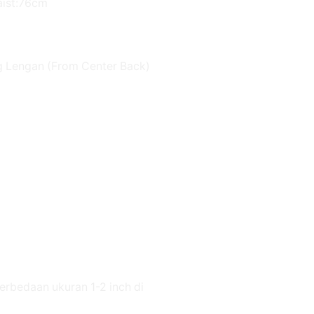
aist:76cm
g Lengan (From Center Back)
erbedaan ukuran 1-2 inch di