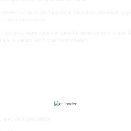
memberikan sentuhan fungsional dan estetis. Kemeja ini jug
 namun tetap trendi.
 tak terbatas, memungkinkan kamu bergerak dengan leluasa t
ja ini menjadi lebih praktis dan mudah.
n, navy, dark grey, black