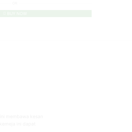
OR
BUY NOW
a ini membawa kesan
kemeja ini dapat