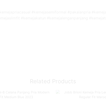
kemejapriacasual #kemejasemiformal #pakaianpria #kemej
kemejaslimfit #kemejakatun #kemejalenganpanjang #kemeja
Related Products