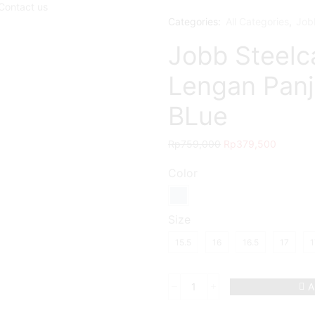
Contact us
Categories:
All Categories
,
Job
Jobb Steelc
Lengan Panja
BLue
Rp
759,000
Rp
379,500
Color
Size
15.5
16
16.5
17
1
A