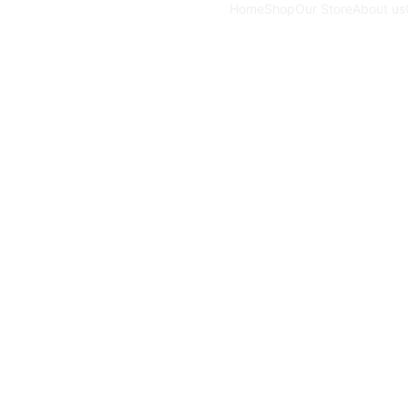
Home
Shop
Our Store
About us