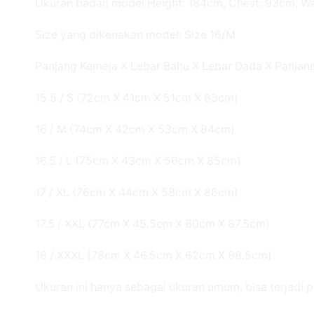
Ukuran badan model Height: 184cm, Chest: 93cm, W
Size yang dikenakan model: Size 16/M
Panjang Kemeja X Lebar Bahu X Lebar Dada X Panjan
15.5 / S (72cm X 41cm X 51cm X 83cm)
16 / M (74cm X 42cm X 53cm X 84cm)
16.5 / L (75cm X 43cm X 56cm X 85cm)
17 / XL (76cm X 44cm X 58cm X 86cm)
17.5 / XXL (77cm X 45.5cm X 60cm X 87.5cm)
18 / XXXL (78cm X 46.5cm X 62cm X 88.5cm)
Ukuran ini hanya sebagai ukuran umum, bisa terjadi p