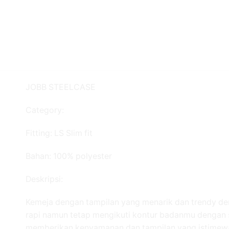
JOBB STEELCASE
Category:
Fitting: LS Slim fit
Bahan: 100% polyester
Deskripsi:
Kemeja dengan tampilan yang menarik dan trendy de
rapi namun tetap mengikuti kontur badanmu dengan 
memberikan kenyamanan dan tampilan yang istimewa