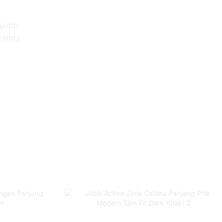
ajobb
trendy