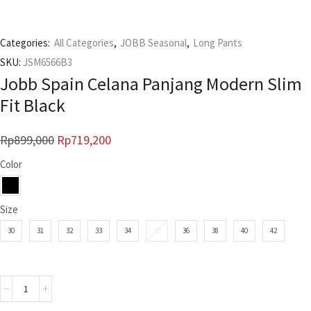
Categories:
All Categories
,
JOBB Seasonal
,
Long Pants
SKU:
JSM6566B3
Jobb Spain Celana Panjang Modern Slim
Fit Black
Rp
899,000
Rp
719,200
Color
Size
30
31
32
33
34
35
36
38
40
42