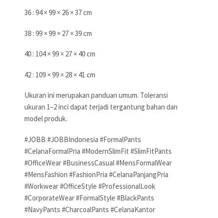
36 : 94 × 99 × 26 × 37 cm
38 : 99 × 99 × 27 × 39 cm
40 : 104 × 99 × 27 × 40 cm
42 : 109 × 99 × 28 × 41 cm
Ukuran ini merupakan panduan umum. Toleransi
ukuran 1–2 inci dapat terjadi tergantung bahan dan
model produk.
#JOBB #JOBBIndonesia #FormalPants
#CelanaFormalPria #ModernSlimFit #SlimFitPants
#OfficeWear #BusinessCasual #MensFormalWear
#MensFashion #FashionPria #CelanaPanjangPria
#Workwear #OfficeStyle #ProfessionalLook
#CorporateWear #FormalStyle #BlackPants
#NavyPants #CharcoalPants #CelanaKantor