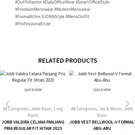
#OutfitKantor #DailyOfficeWear #SmartOfficeStyle
#PremiumMenswear #ModernMenswear
#FormalAttire #JOBBStyle #MensOutfit
#ProfessionalStyle
RELATED PRODUCTS
QUICK VIEW
QUICK VIEW
All Categories
,
Jobb Basic
,
Long
All Categories
,
Jas & Blazer
,
Jobb
Pants
Basic
JOBB VALDIRA CELANA PANJANG
JOBB VEST BELLWOOL-V FORMAL
PRIA REGULAR FIT HITAM 2023
ABU-ABU