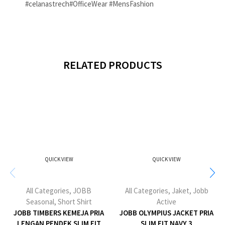
#celanastrech#OfficeWear #MensFashion
RELATED PRODUCTS
QUICK VIEW
QUICK VIEW
All Categories
,
JOBB
All Categories
,
Jaket
,
Jobb
Seasonal
,
Short Shirt
Active
JOBB TIMBERS KEMEJA PRIA
JOBB OLYMPIUS JACKET PRIA
LENGAN PENDEK SLIM FIT
SLIM FIT NAVY 3