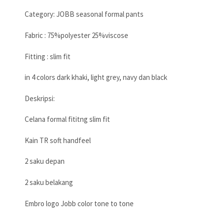
Category: JOBB seasonal formal pants
Fabric : 75%polyester 25%viscose
Fitting : slim fit
in 4 colors dark khaki, light grey, navy dan black
Deskripsi:
Celana formal fititng slim fit
Kain TR soft handfeel
2 saku depan
2 saku belakang
Embro logo Jobb color tone to tone