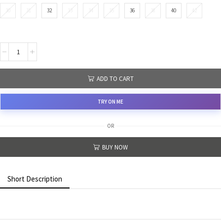
30
31
32
33
34
35
36
38
40
42
ADD TO CART
TRY ON ME
OR
BUY NOW
Short Description