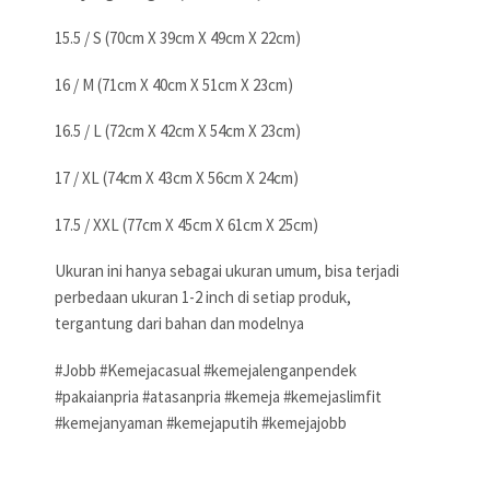
15.5 / S (70cm X 39cm X 49cm X 22cm)
16 / M (71cm X 40cm X 51cm X 23cm)
16.5 / L (72cm X 42cm X 54cm X 23cm)
17 / XL (74cm X 43cm X 56cm X 24cm)
17.5 / XXL (77cm X 45cm X 61cm X 25cm)
Ukuran ini hanya sebagai ukuran umum, bisa terjadi
perbedaan ukuran 1-2 inch di setiap produk,
tergantung dari bahan dan modelnya
#Jobb #Kemejacasual #kemejalenganpendek
#pakaianpria #atasanpria #kemeja #kemejaslimfit
#kemejanyaman #kemejaputih #kemejajobb