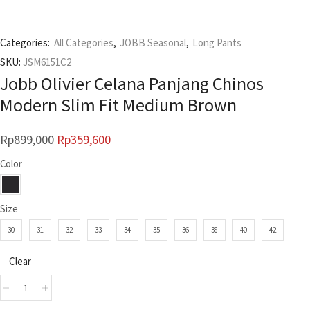
Categories:
All Categories
,
JOBB Seasonal
,
Long Pants
SKU:
JSM6151C2
Jobb Olivier Celana Panjang Chinos
Modern Slim Fit Medium Brown
Rp
899,000
Rp
359,600
Color
Size
30
31
32
33
34
35
36
38
40
42
Clear