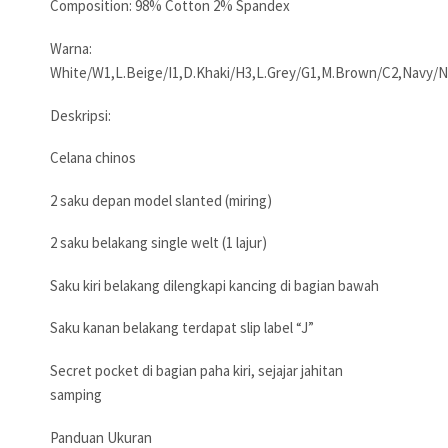
Composition: 98% Cotton 2% Spandex
Warna:
White/W1,L.Beige/I1,D.Khaki/H3,L.Grey/G1,M.Brown/C2,Navy/N
Deskripsi:
Celana chinos
2 saku depan model slanted (miring)
2 saku belakang single welt (1 lajur)
Saku kiri belakang dilengkapi kancing di bagian bawah
Saku kanan belakang terdapat slip label “J”
Secret pocket di bagian paha kiri, sejajar jahitan
samping
Panduan Ukuran