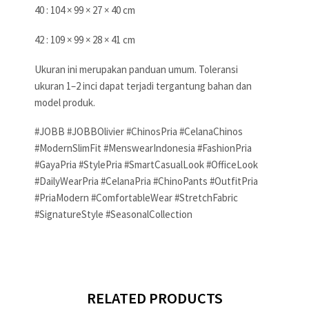
40 : 104 × 99 × 27 × 40 cm
42 : 109 × 99 × 28 × 41 cm
Ukuran ini merupakan panduan umum. Toleransi
ukuran 1–2 inci dapat terjadi tergantung bahan dan
model produk.
#JOBB #JOBBOlivier #ChinosPria #CelanaChinos
#ModernSlimFit #MenswearIndonesia #FashionPria
#GayaPria #StylePria #SmartCasualLook #OfficeLook
#DailyWearPria #CelanaPria #ChinoPants #OutfitPria
#PriaModern #ComfortableWear #StretchFabric
#SignatureStyle #SeasonalCollection
RELATED PRODUCTS