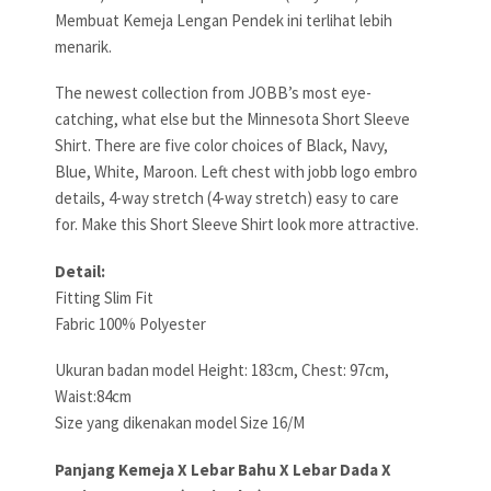
Membuat Kemeja Lengan Pendek ini terlihat lebih
menarik.
The newest collection from JOBB’s most eye-
catching, what else but the Minnesota Short Sleeve
Shirt. There are five color choices of Black, Navy,
Blue, White, Maroon. Left chest with jobb logo embro
details, 4-way stretch (4-way stretch) easy to care
for. Make this Short Sleeve Shirt look more attractive.
Detail:
Fitting Slim Fit
Fabric 100% Polyester
Ukuran badan model Height: 183cm, Chest: 97cm,
Waist:84cm
Size yang dikenakan model Size 16/M
Panjang Kemeja X Lebar Bahu X Lebar Dada X