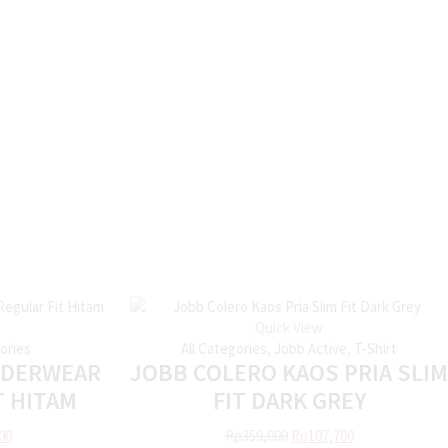
Quick View
gories
All Categories
,
Jobb Active
,
T-Shirt
NDERWEAR
JOBB COLERO KAOS PRIA SLIM
T HITAM
FIT DARK GREY
00
Rp
359,000
Rp
107,700