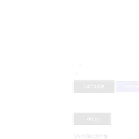
ADD TO CART
TRY ON 
BUY NOW
Short Description