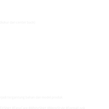
iukur dari center back)
erjadi tergantung bahan dan model produk.
tShirt #EasyCare #WhiteShirt #MensStyle #FormalLook