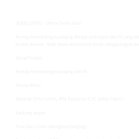
JOBB LIVERO – White Series Shirt
Kemeja formal lengan panjang dengan potongan slim fit yang el
mudah dirawat. Hadir dalam warna putih klasik sebagai bagian d
Detail Produk:
Kemeja formal lengan panjang slim fit
Warna: White
Material: 55% Cotton, 45% Polyester (CVC dobby fabric)
Kantong depan
Fitur Easy Clean (dilengkapi hangtag)