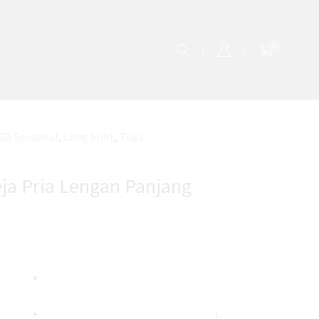
0
BB Seasonal
,
Long Shirt
,
Tops
ja Pria Lengan Panjang
L