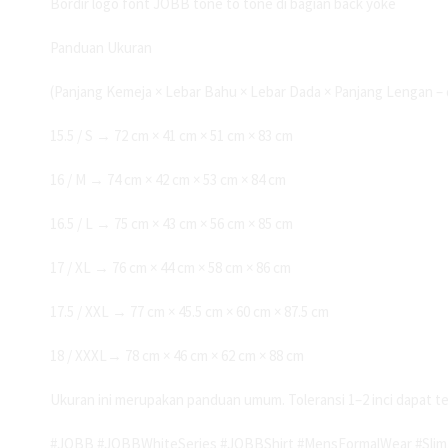
Bordir logo font JOBB tone to tone di bagian back yoke
Panduan Ukuran
(Panjang Kemeja × Lebar Bahu × Lebar Dada × Panjang Lengan – d
15.5 / S → 72 cm × 41 cm × 51 cm × 83 cm
16 / M → 74 cm × 42 cm × 53 cm × 84 cm
16.5 / L → 75 cm × 43 cm × 56 cm × 85 cm
17 / XL → 76 cm × 44 cm × 58 cm × 86 cm
17.5 / XXL → 77 cm × 45.5 cm × 60 cm × 87.5 cm
18 / XXXL→ 78 cm × 46 cm × 62 cm × 88 cm
Ukuran ini merupakan panduan umum. Toleransi 1–2 inci dapat t
#JOBB #JOBBWhiteSeries #JOBBShirt #MensFormalWear #SlimFi