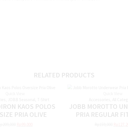
RELATED PRODUCTS
Quick View
Quick View
ries
,
JOBB Seasonal
,
T-Shirt
Accessories
,
All Cate
DIRON KAOS POLOS
JOBB MOROTTO U
SIZE PRIA OLIVE
PRIA REGULAR FI
Rp
209,000
Rp
99,000
Rp
159,000
Rp
127,2