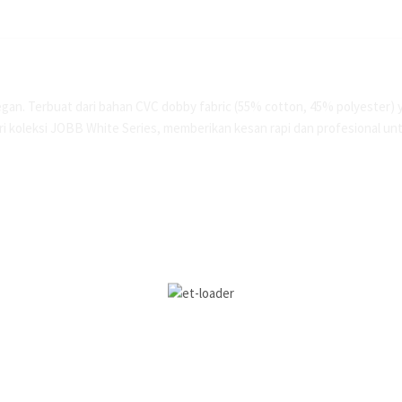
egan. Terbuat dari bahan CVC dobby fabric (55% cotton, 45% polyester) 
ari koleksi JOBB White Series, memberikan kesan rapi dan profesional u