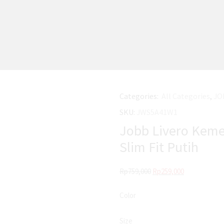
Categories:
All Categories
,
JO
SKU:
JWS5A41W1
Jobb Livero Keme
Slim Fit Putih
Rp
759,000
Rp
259,000
Color
Size