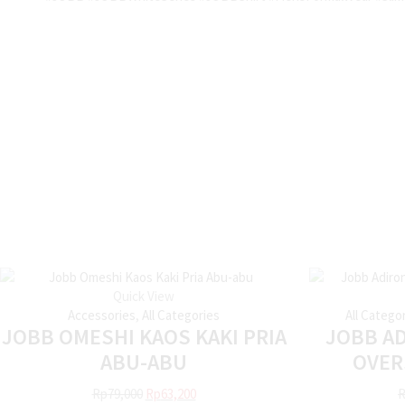
Quick View
Accessories
,
All Categories
All Catego
JOBB OMESHI KAOS KAKI PRIA
JOBB A
ABU-ABU
OVER
Rp
79,000
Rp
63,200