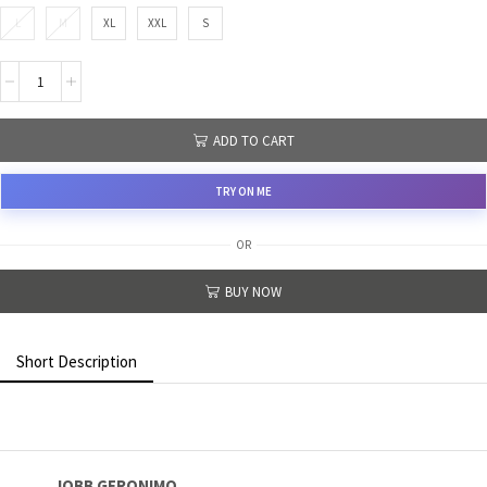
L
M
XL
XXL
S
ADD TO CART
TRY ON ME
OR
BUY NOW
Short Description
JOBB GERONIMO