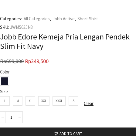
Categories:
All Categories
,
Jobb Active
,
Short Shirt
SKU:
JWM5635N3
Jobb Edore Kemeja Pria Lengan Pendek
Slim Fit Navy
Rp
699,000
Rp
349,500
Color
Size
L
M
XL
XXL
XXXL
S
Clear
ADD TO CART