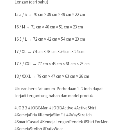
Lengan (dari bahu)
15.5 / S → 70 cm × 39 cm × 49 cm × 22 cm
16 / M → 71 cm × 40 cm × 51 cm × 23 cm
16.5 / L → 72 cm × 42 cm × 54 cm × 23 cm
17 / XL → 74 cm × 43 cm × 56 cm × 24 cm
17.5 / XXL → 77 cm × 45 cm × 61 cm × 25 cm
18 / XXXL → 79 cm × 47 cm × 63 cm × 26 cm
Ukuran bersifat umum. Perbedaan 1–2 inch dapat
terjadi tergantung bahan dan model produk.
#JOBB #JOBBMan #JOBBActive #ActiveShirt
#KemejaPria #KemejaSlimFit #4WayStretch
#SmartCasual #KemejaLenganPendek #ShirtForMen
#KemejaStylish #DailyWear