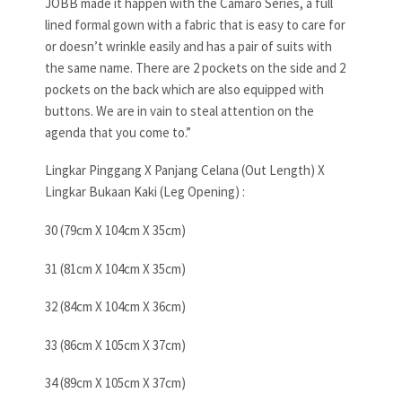
JOBB made it happen with the Camaro Series, a full
lined formal gown with a fabric that is easy to care for
or doesn’t wrinkle easily and has a pair of suits with
the same name. There are 2 pockets on the side and 2
pockets on the back which are also equipped with
buttons. We are in vain to steal attention on the
agenda that you come to.”
Lingkar Pinggang X Panjang Celana (Out Length) X
Lingkar Bukaan Kaki (Leg Opening) :
30 (79cm X 104cm X 35cm)
31 (81cm X 104cm X 35cm)
32 (84cm X 104cm X 36cm)
33 (86cm X 105cm X 37cm)
34 (89cm X 105cm X 37cm)