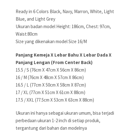
Ready in 6 Colors Black, Navy, Marron, White, Light
Blue, and Light Grey
Ukuran badan model Height: 186cm, Chest: 97cm,
Waist:80cm
Size yang dikenakan model Size 16/M
Panjang Kemeja X Lebar Bahu X Lebar Dada X
Panjang Lengan (From Center Back)
15.5 / S (76cm X 47cm X 56cm X 86cm)
16 / M (76cm X 48cm X 57cm X 86cm)
16.5 / L (77cm X 50cm X 58cm X 87cm)
17 / XL (77cm X 51cm X 61cm X 88cm)
17.5 / XXL (77.5cm X 53cm X 63cm X 88cm)
Ukuran ini hanya sebagai ukuran umum, bisa terjadi
perbedaan ukuran 1-2 inch di setiap produk,
tergantung dari bahan dan modelnya