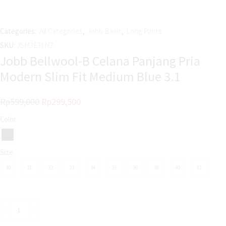
Categories:
All Categories
,
Jobb Basic
,
Long Pants
SKU:
JSM3E31N2
Jobb Bellwool-B Celana Panjang Pria
Modern Slim Fit Medium Blue 3.1
Rp
599,000
Rp
299,500
Color
Size
30
31
32
33
34
35
36
38
40
42