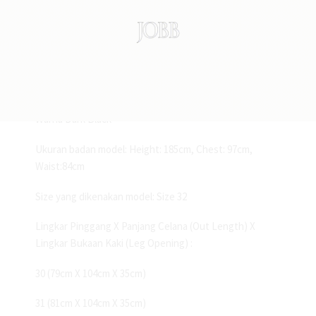
2 Saku belakang
Modern Slim Fit
Bahan 100% Polyester
Warna Dark Black
Ukuran badan model: Height: 185cm, Chest: 97cm,
Waist:84cm
Size yang dikenakan model: Size 32
Lingkar Pinggang X Panjang Celana (Out Length) X
Lingkar Bukaan Kaki (Leg Opening) :
30 (79cm X 104cm X 35cm)
31 (81cm X 104cm X 35cm)