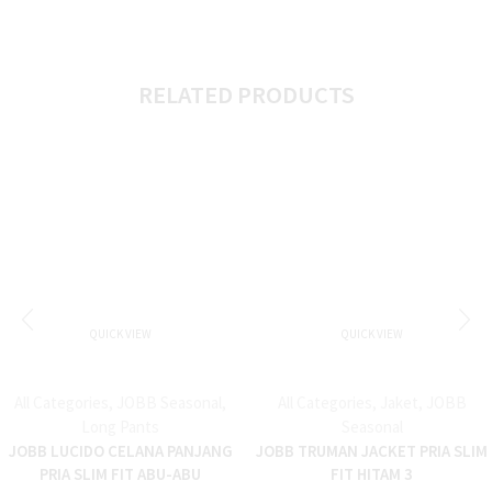
RELATED PRODUCTS
QUICK VIEW
QUICK VIEW
All Categories
,
JOBB Seasonal
,
All Categories
,
Jaket
,
JOBB
Long Pants
Seasonal
JOBB LUCIDO CELANA PANJANG
JOBB TRUMAN JACKET PRIA SLIM
PRIA SLIM FIT ABU-ABU
FIT HITAM 3