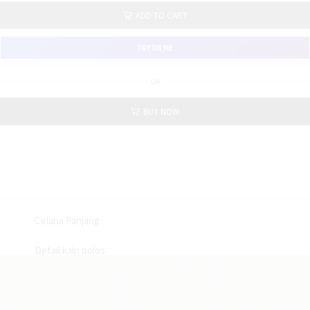
ADD TO CART
TRY ON ME
OR
BUY NOW
Celana Panjang
Detail kain polos
Kancing dan Resleting depan
2 Saku samping + 1 coin pocket