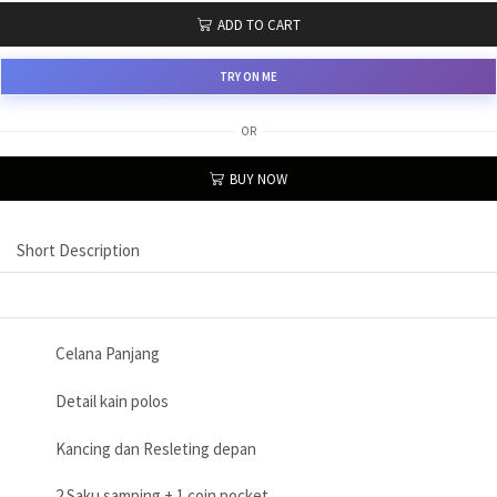
ADD TO CART
TRY ON ME
OR
BUY NOW
Short Description
Celana Panjang
Detail kain polos
Kancing dan Resleting depan
2 Saku samping + 1 coin pocket