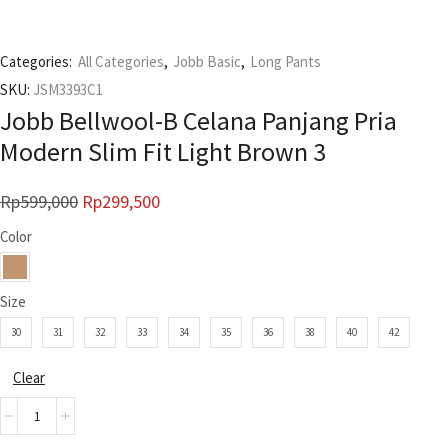
Categories:
All Categories
,
Jobb Basic
,
Long Pants
SKU:
JSM3393C1
Jobb Bellwool-B Celana Panjang Pria
Modern Slim Fit Light Brown 3
Rp
599,000
Rp
299,500
Color
Size
30
31
32
33
34
35
36
38
40
42
Clear