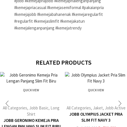
#jobb #kemejapriajobb #kemejaprialenganpanjang
#kemejapriacasual #kemejasemiformal #pakaianpria
#kemejajobb #kemejabahanenak #kemejaregularfit
#regularfit #kemejaslimfit #kemejakatun
#kemejalenganpanjang #kemejatrendy
RELATED PRODUCTS
QUICK VIEW
QUICK VIEW
All Categories
,
Jobb Basic
,
Long
All Categories
,
Jaket
,
Jobb Active
Shirt
JOBB OLYMPIUS JACKET PRIA
SLIM FIT NAVY 3
JOBB GERONIMO KEMEJA PRIA
LENGAN PANJANG SLIM FIT BIRU