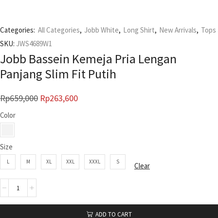
Categories:
All Categories
,
Jobb White
,
Long Shirt
,
New Arrivals
,
Tops
SKU:
JWS4689W1
Jobb Bassein Kemeja Pria Lengan
Panjang Slim Fit Putih
Rp
659,000
Rp
263,600
Color
Size
L
M
XL
XXL
XXXL
S
Clear
ADD TO CART