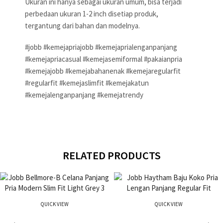
Ukuran ini hanya sebagai ukuran umum, bisa terjadi
perbedaan ukuran 1-2 inch disetiap produk,
tergantung dari bahan dan modelnya.
#jobb #kemejapriajobb #kemejaprialenganpanjang
#kemejapriacasual #kemejasemiformal #pakaianpria
#kemejajobb #kemejabahanenak #kemejaregularfit
#regularfit #kemejaslimfit #kemejakatun
#kemejalenganpanjang #kemejatrendy
RELATED PRODUCTS
QUICK VIEW
QUICK VIEW