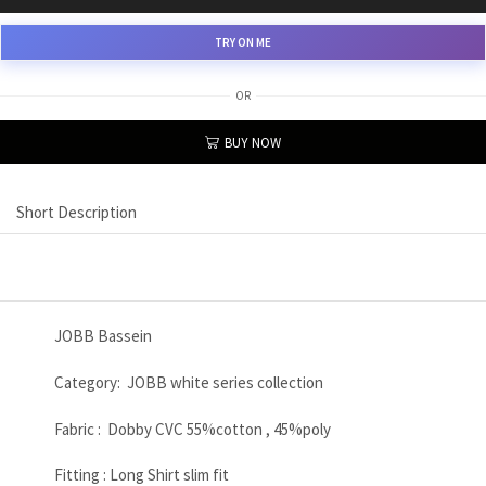
TRY ON ME
OR
BUY NOW
Short Description
JOBB Bassein
Category: JOBB white series collection
Fabric : Dobby CVC 55%cotton , 45%poly
Fitting : Long Shirt slim fit