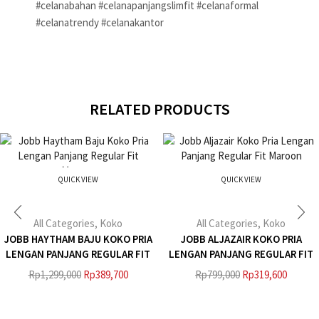
#celanabahan #celanapanjangslimfit #celanaformal
#celanatrendy #celanakantor
RELATED PRODUCTS
QUICK VIEW
QUICK VIEW
All Categories
,
Koko
All Categories
,
Koko
JOBB HAYTHAM BAJU KOKO PRIA
JOBB ALJAZAIR KOKO PRIA
LENGAN PANJANG REGULAR FIT
LENGAN PANJANG REGULAR FIT
MAROON
MAROON
Rp
1,299,000
Rp
389,700
Rp
799,000
Rp
319,600