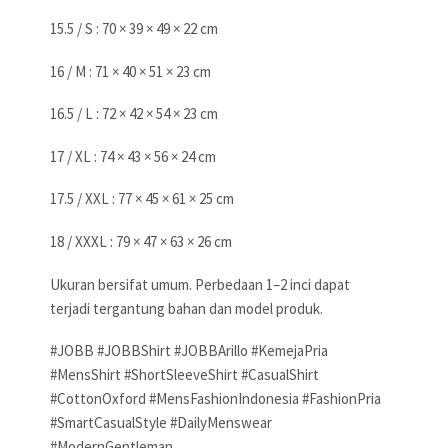
15.5 / S : 70 × 39 × 49 × 22 cm
16 / M : 71 × 40 × 51 × 23 cm
16.5 / L : 72 × 42 × 54 × 23 cm
17 / XL : 74 × 43 × 56 × 24 cm
17.5 / XXL : 77 × 45 × 61 × 25 cm
18 / XXXL : 79 × 47 × 63 × 26 cm
Ukuran bersifat umum. Perbedaan 1–2 inci dapat
terjadi tergantung bahan dan model produk.
#JOBB #JOBBShirt #JOBBArillo #KemejaPria
#MensShirt #ShortSleeveShirt #CasualShirt
#CottonOxford #MensFashionIndonesia #FashionPria
#SmartCasualStyle #DailyMenswear
#ModernGentleman