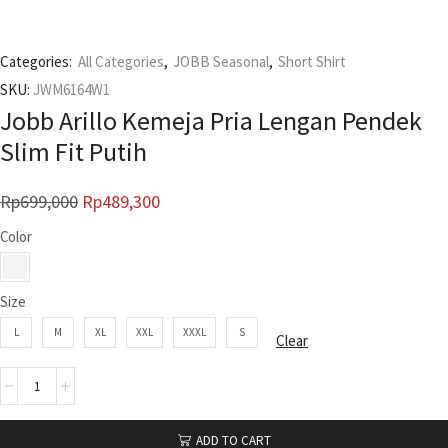
Categories:
All Categories
,
JOBB Seasonal
,
Short Shirt
SKU:
JWM6164W1
Jobb Arillo Kemeja Pria Lengan Pendek
Slim Fit Putih
Rp
699,000
Rp
489,300
Color
Size
L
M
XL
XXL
XXXL
S
Clear
ADD TO CART