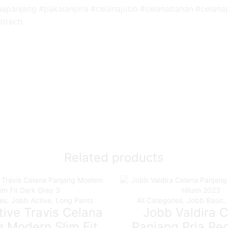
apanjang #pakaianpria #celanajobb #celanabahan #celanap
strech
Related products
ies
,
Jobb Active
,
Long Pants
All Categories
,
Jobb Basic
,
ive Travis Celana
Jobb Valdira 
 Modern Slim Fit
Panjang Pria Reg