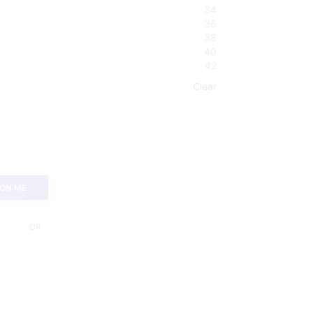
34
36
38
40
42
Clear
 ON ME
OR