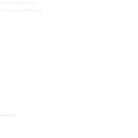
ya tambahan dan
an 2 saku belakang
pening)