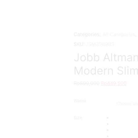
Categories:
All Categories
,
SKU:
JSM3989B3
Jobb Altman
Modern Slim
Rp
899,000
Rp
449,500
Warna
Size