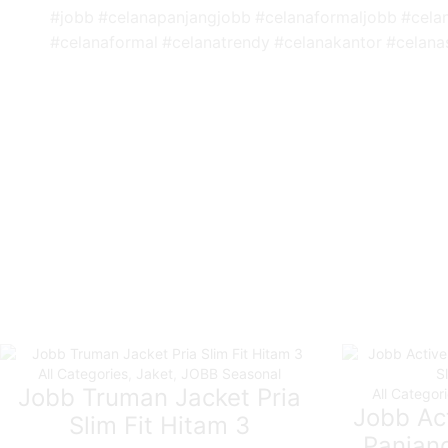
#jobb #celanapanjangjobb #celanaformaljobb #celan
#celanaformal #celanatrendy #celanakantor #celana
All Categories
,
Jaket
,
JOBB Seasonal
Jobb Truman Jacket Pria
All Categor
Jobb Act
Slim Fit Hitam 3
Panjang