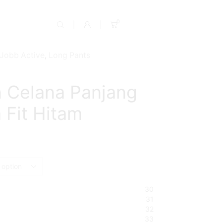
0
Jobb Active
,
Long Pants
 Celana Panjang
 Fit Hitam
30
31
32
33