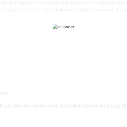
r waistband dengan logo JOBB yang memberikan sentuhan ga
an yang praktis untuk menyimpan barang-barang kecil mu d
ecek
Front Rise (Inc waist band) X Lingkar Bukaan Kaki (Leg O