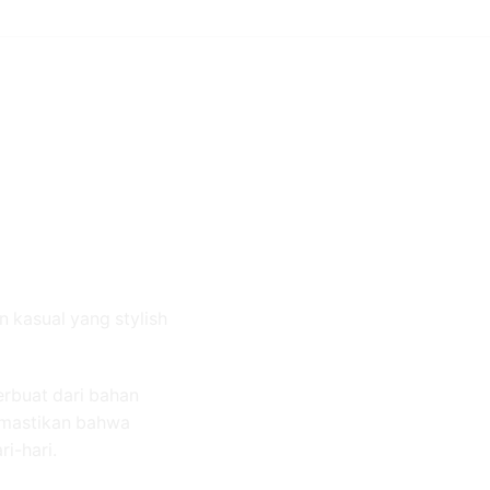
 kasual yang stylish
erbuat dari bahan
memastikan bahwa
i-hari.