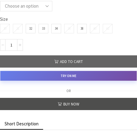
Size
30
31
32
33
34
36
38
40
42
ADD TO CART
TRY ON ME
OR
BUY NOW
Short Description